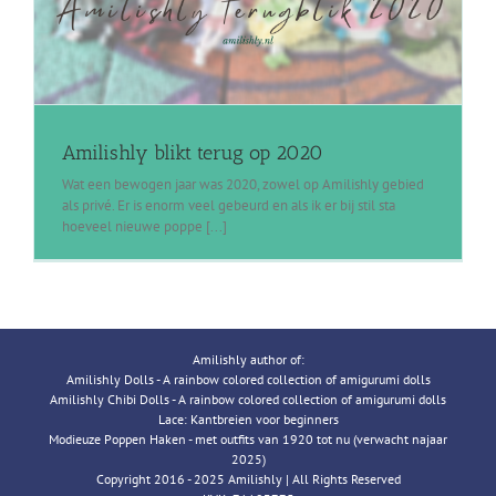
Amilishly blikt terug op 2020
Wat een bewogen jaar was 2020, zowel op Amilishly gebied
als privé. Er is enorm veel gebeurd en als ik er bij stil sta
hoeveel nieuwe poppe [...]
Amilishly author of:
Amilishly Dolls - A rainbow colored collection of amigurumi dolls
Amilishly Chibi Dolls - A rainbow colored collection of amigurumi dolls
Lace: Kantbreien voor beginners
Modieuze Poppen Haken - met outfits van 1920 tot nu (verwacht najaar
2025)
Copyright 2016 - 2025 Amilishly | All Rights Reserved