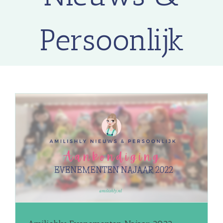
Persoonlijk