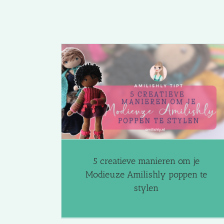
ieuze Amilishly
Waarom spelen met poppen zo waardevol
n
Amilishly Tipt
Blog
g
5 creatieve manieren om je
Modieuze Amilishly poppen te
stylen