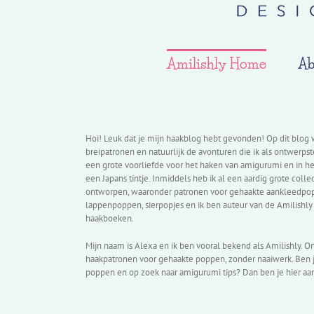
Amilishly Home
Ab
Hoi! Leuk dat je mijn haakblog hebt gevonden! Op dit blog wi
breipatronen en natuurlijk de avonturen die ik als ontwerps
een grote voorliefde voor het haken van amigurumi en in h
een Japans tintje. Inmiddels heb ik al een aardig grote col
ontworpen, waaronder patronen voor gehaakte aankleedpop
lappenpoppen, sierpopjes en ik ben auteur van de Amilishly 
haakboeken.
Mijn naam is Alexa en ik ben vooral bekend als Amilishly. 
haakpatronen voor gehaakte poppen, zonder naaiwerk. Ben j
poppen en op zoek naar amigurumi tips? Dan ben je hier aan 