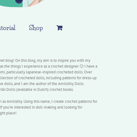
torial
Shop
et blog! On this blog, my aim is to inspire you with my
 as the things I experience as a crochet designer 🙂 I have a
mi, particularly Japanese-inspired crocheted dolls. Over
llection of crocheted dolls, including patterns for dress-up
ive dolls, and I am the author of the Amilishly Dolls
hibi Dolls (available in Dutch) crochet books.
as Amilishly. Using this name, I create crochet patterns for
If you’re interested in doll-making and looking for
ght place!