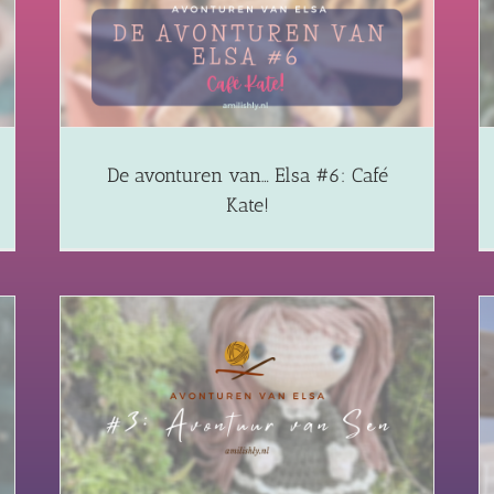
De avonturen van… ELSA #5: De illegale
wandeling
Blog
Elsa's Adventures
De avonturen van… Elsa #6: Café
Kate!
 van
De avonturen van ELSA #2: Avonturen op de
boerderij
Blog
Elsa's Adventures