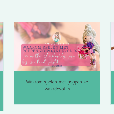
Van 1920 tot 2020: een modereis in
 is
haakpatronen
Amilishly Tipt
Blog
Waarom spelen met poppen zo
waardevol is