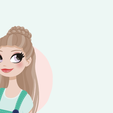
e besteding van €10,-. Geldig tot en met
+
rijdag 😎⛱️💕