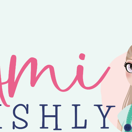
ntvang je 25% korting op alle losse Amilishly patronen bij een minimal
jne zomer! 😎 Bestellingen worden verzonden op maandag, woensdag en v