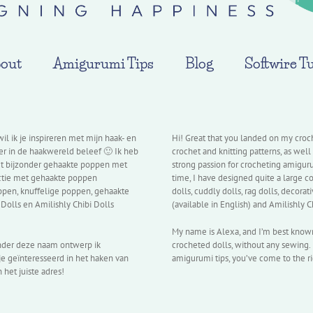
out
Amigurumi Tips
Blog
Softwire Tu
l ik je inspireren met mijn haak- en
Hi! Great that you landed on my croch
ter in de haakwereld beleef 🙂 Ik heb
crochet and knitting patterns, as well
et bijzonder gehaakte poppen met
strong passion for crocheting amiguru
lectie met gehaakte poppen
time, I have designed quite a large co
pen, knuffelige poppen, gehaakte
dolls, cuddly dolls, rag dolls, decorat
Dolls en Amilishly Chibi Dolls
(available in English) and Amilishly C
My name is Alexa, and I’m best known 
Onder deze naam ontwerp ik
crocheted dolls, without any sewing. 
e geïnteresseerd in het haken van
amigurumi tips, you’ve come to the ri
het juiste adres!