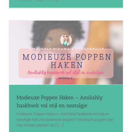
Modieuze Poppen Haken – Amilishly
haakboek vol stijl en nostalgie
Modieuze Poppen Haken – Amilishly haakboek vol stijl en
nostalgie Wat zijn modieuze poppen? Modieuze poppen zijn
niet zomaar poppen: ze z [...]