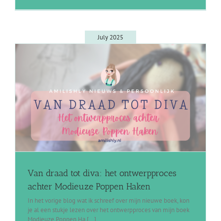
July 2025
Van draad tot diva: het ontwerpproces
achter Modieuze Poppen Haken
In het vorige blog wat ik schreef over mijn nieuwe boek, kon
je al een stukje lezen over het ontwerpproces van mijn boek
Modieuze Poppen Ha [...]