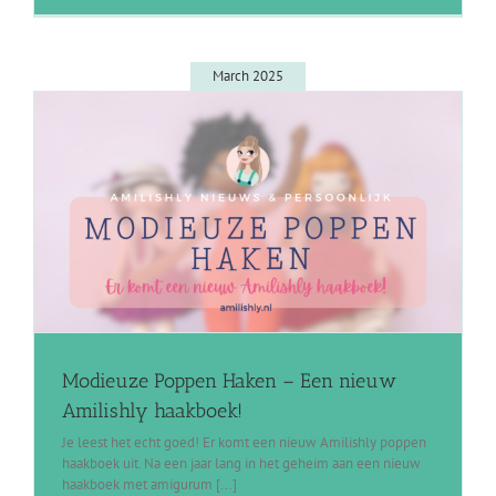
March 2025
Modieuze Poppen Haken – Een nieuw
Amilishly haakboek!
Je leest het echt goed! Er komt een nieuw Amilishly poppen
haakboek uit. Na een jaar lang in het geheim aan een nieuw
haakboek met amigurum [...]