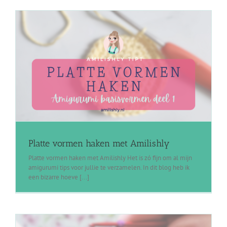
Platte vormen haken met Amilishly
Platte vormen haken met Amilishly Het is zó fijn om al mijn
amigurumi tips voor jullie te verzamelen. In dit blog heb ik
een bizarre hoeve [...]