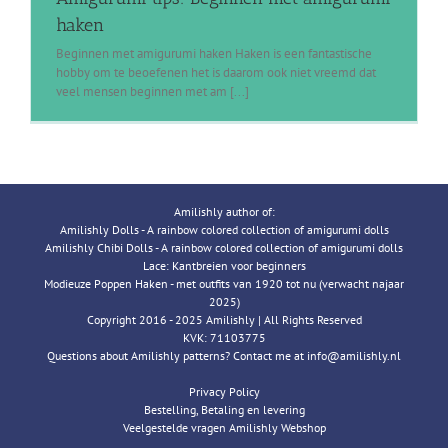
haken
Beginnen met amigurumi haken Haken is een fantastische
hobby om te beoefenen het is daarom ook niet vreemd dat
veel mensen beginnen met am [...]
Amilishly author of:
Amilishly Dolls - A rainbow colored collection of amigurumi dolls
Amilishly Chibi Dolls - A rainbow colored collection of amigurumi dolls
Lace: Kantbreien voor beginners
Modieuze Poppen Haken - met outfits van 1920 tot nu (verwacht najaar
2025)
Copyright 2016 - 2025 Amilishly | All Rights Reserved
KVK: 71103775
Questions about Amilishly patterns? Contact me at info@amilishly.nl
Privacy Policy
Bestelling, Betaling en levering
Veelgestelde vragen Amilishly Webshop