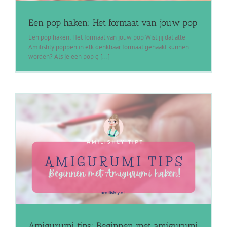
Een pop haken: Het formaat van jouw pop
Een pop haken: Het formaat van jouw pop Wist jij dat alle
Amilishly poppen in elk denkbaar formaat gehaakt kunnen
worden? Als je een pop g [...]
Amigurumi tips: Beginnen met amigurumi