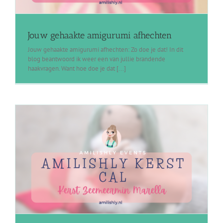
Jouw gehaakte amigurumi afhechten
Jouw gehaakte amigurumi afhechten: Zo doe je dat! In dit
blog beantwoord ik weer een van jullie brandende
haakvragen. Want hoe doe je dat [...]