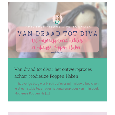
Van draad tot diva: het ontwerpproces
achter Modieuze Poppen Haken
In het vorige blog wat ik schreef over mijn nieuwe boek, kon
je al een stukje lezen over het ontwerpproces van mijn boek
Modieuze Poppen Ha [...]