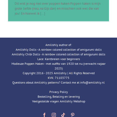
Dit wist je nog niet over poppen haken Poppen haken is mijn
grote liefde (nou, na Gijs dan) en misschien ook wel die van
jou! En hoewel ik [...]
Amilishly author of:
Amilishly Dolls - A rainbow colored collection of amigurumi dolls
Amilishly Chibi Dolls - A rainbow colored collection of amigurumi dolls
Lace: Kantbreien voor beginners
Modieuze Poppen Haken - met outfits van 1920 tot nu (verwacht najaar
2025)
Copyright 2016 - 2025 Amilishly | All Rights Reserved
KVK: 71103775
Questions about Amilishly patterns? Contact me at info@amilishly.nl
Privacy Policy
Bestelling, Betaling en levering
Veelgestelde vragen Amilishly Webshop
Facebook
Instagram
Tiktok
Pinterest