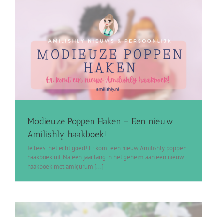
Modieuze Poppen Haken – Een nieuw
Amilishly haakboek!
Je leest het echt goed! Er komt een nieuw Amilishly poppen
haakboek uit. Na een jaar lang in het geheim aan een nieuw
haakboek met amigurum [...]