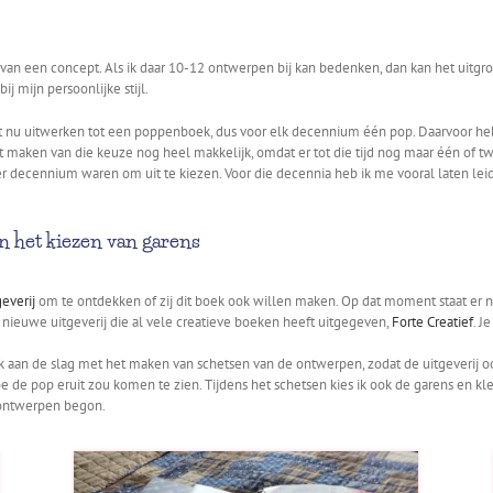
 een concept. Als ik daar 10-12 ontwerpen bij kan bedenken, dan kan het uitgroeie
j mijn persoonlijke stijl.
 nu uitwerken tot een poppenboek, dus voor elk decennium één pop. Daarvoor heb i
 maken van die keuze nog heel makkelijk, omdat er tot die tijd nog maar één of
per decennium waren om uit te kiezen. Voor die decennia heb ik me vooral laten l
en het kiezen van garens
geverij
om te ontdekken of zij dit boek ook willen maken. Op dat moment staat er n
 nieuwe uitgeverij die al vele creatieve boeken heeft uitgegeven,
Forte Creatief
. J
 ik aan de slag met het maken van schetsen van de ontwerpen, zodat de uitgeverij o
hoe de pop eruit zou komen te zien. Tijdens het schetsen kies ik ook de garens en
t ontwerpen begon.