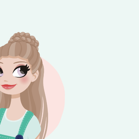
e besteding van €10,-. Geldig tot en met
+
rijdag 😎⛱️💕