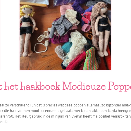
it het haakboek Modieuze Pop
al zo verschillend! En dat is precies wat deze poppen allemaal zo bijzonder maakt
urk die haar vormen mooi accentueert, gehaakt met kant haakkatoen. Kayla brengt 
aren ’50. Het kleurgebruik in de minijurk van Evelyn heeft me positief verrast – ter
ertijd.