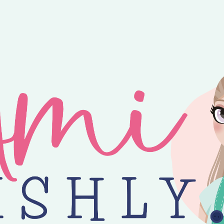
ntvang je 25% korting op alle losse Amilishly patronen bij een minimal
jne zomer! 😎 Bestellingen worden verzonden op maandag, woensdag en v