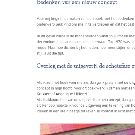
Bedenken van een nieuw concept
Voor mij begint het maken van een boek met het bedenken van
onderwerp leuk vind om me in te verdiepen en dat het past bi
In dit geval wilde ik de modebeelden vanaf 1920 tot en met
decennium en daar een keuze uit gemaakt. Tot 1970 was het
mode. Maar hoe dichter bij het heden, hoe meer stijlen er 
stijl is uit die tijd.
Overleg met de uitgeverij, de schetsfase 
Als ik zelf het boek voor me zie, dan ga ik praten met
de uit
concept in mijn hoofd. Voor dit boek werk ik samen met een
Krukkert
of
Angelique Millonzi
.
Als ik akkoord heb van de uitgeverij op het concept, dan ga
zit. Per pop maakte ik voor de uitgeverij een tekening van 
ideeën al een klein beetje tot leven, al voordat ik echt me