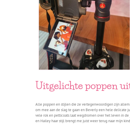
Uitgelichte poppen u
Alle poppen en stijlen die ze vertegenwoordigen zijn allema
om mee aan de slag te gaan en Beverly een hele delicate j
vele rok en petticoats laat wegdromen over het leven in de j
en Hailey haar stijl brengt me juist weer terug naar mijn kind