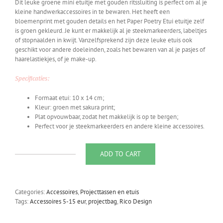
Dit leuke groene mini etuitje met gouden ritssluiting is perfect om al je
kleine handwerkaccessoires in te bewaren. Het heeft een
bloemenprint met gouden details en het Paper Poetry Etui etuitje zelf
is groen gekleurd. Je kunt er makkelijk al je steekmarkeerders, labeltjes
of stopnaalden in kwijt. Vanzelfsprekend zijn deze leuke etuis ook
geschikt voor andere doeleinden, zoals het bewaren van al je pasjes of
haarelastiekjes, of je make-up.
Specificaties:
Formaat etui: 10 x 14 cm;
Kleur: groen met sakura print;
Plat opvouwbaar, zodat het makkelijk is op te bergen;
Perfect voor je steekmarkeerders en andere kleine accessoires.
ADD TO CART
Rico
-
Mini
Etui
Categories:
Accessoires
,
Projecttassen en etuis
Kersenbloesem
Tags:
Accessoires 5-15 eur
,
projectbag
,
Rico Design
Groen
quantity