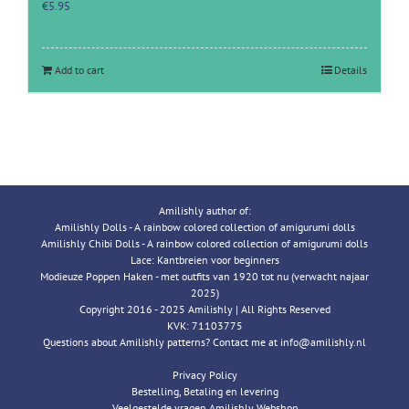
€
5.95
Add to cart
Details
Amilishly author of:
Amilishly Dolls - A rainbow colored collection of amigurumi dolls
Amilishly Chibi Dolls - A rainbow colored collection of amigurumi dolls
Lace: Kantbreien voor beginners
Modieuze Poppen Haken - met outfits van 1920 tot nu (verwacht najaar
2025)
Copyright 2016 - 2025 Amilishly | All Rights Reserved
KVK: 71103775
Questions about Amilishly patterns? Contact me at info@amilishly.nl
Privacy Policy
Bestelling, Betaling en levering
Veelgestelde vragen Amilishly Webshop