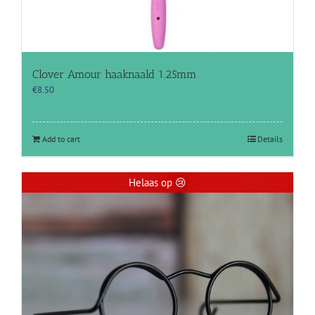
Clover Amour haaknaald 1.25mm
€
8.50
Add to cart
Details
Helaas op 😢