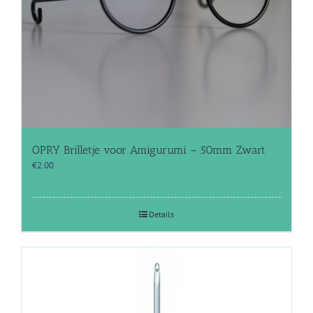
OPRY Brilletje voor Amigurumi – 50mm Zwart
€
2.00
Details