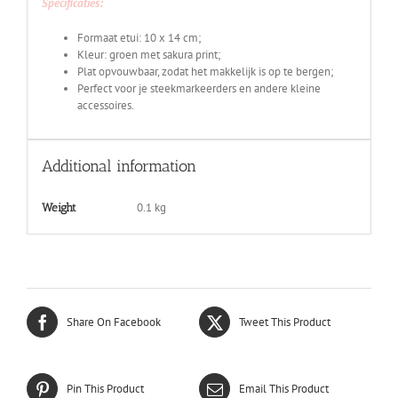
Specificaties:
Formaat etui: 10 x 14 cm;
Kleur: groen met sakura print;
Plat opvouwbaar, zodat het makkelijk is op te bergen;
Perfect voor je steekmarkeerders en andere kleine
accessoires.
Additional information
0.1 kg
Weight
Share On Facebook
Tweet This Product
Pin This Product
Email This Product