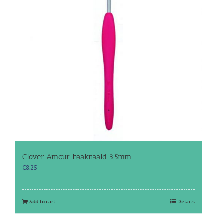
Clover Amour haaknaald 3.5mm
€
8.25
Add to cart
Details