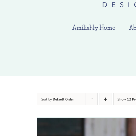
Amilishly Home
Ab
Sort by
Default Order
Show
12 Pr