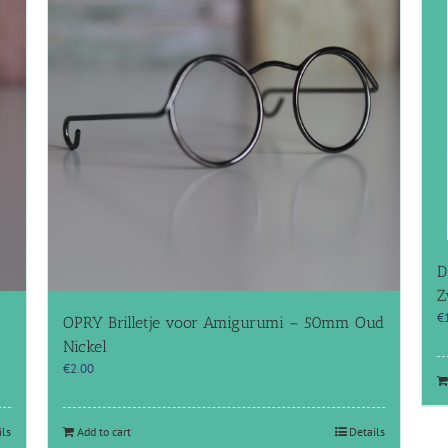
D
Z
€
OPRY Brilletje voor Amigurumi – 50mm Oud
Nickel
€
2.00
ils
Add to cart
Details