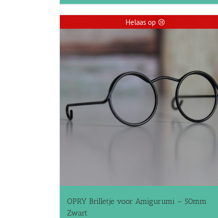
Helaas op 😢
OPRY Brilletje voor Amigurumi – 50mm
Zwart