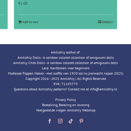
€
1.00
Add to cart
Details
Amilishly author of:
Amilishly Dolls - A rainbow colored collection of amigurumi dolls
Amilishly Chibi Dolls - A rainbow colored collection of amigurumi dolls
Lace: Kantbreien voor beginners
Modieuze Poppen Haken - met outfits van 1920 tot nu (verwacht najaar 2025)
Copyright 2016 - 2025 Amilishly | All Rights Reserved
KVK: 71103775
Questions about Amilishly patterns? Contact me at info@amilishly.nl
Privacy Policy
Bestelling, Betaling en levering
Veelgestelde vragen Amilishly Webshop
Facebook
Instagram
Tiktok
Pinterest