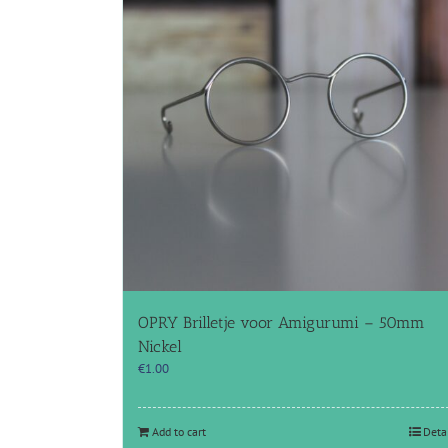
OPRY Brilletje voor Amigurumi – 50mm
Nickel
€
1.00
Add to cart
Deta