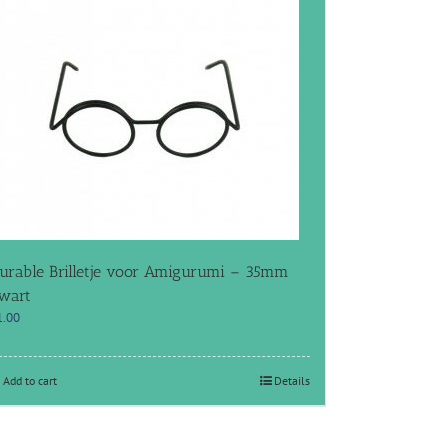
urable Brilletje voor Amigurumi – 35mm
wart
1.00
Add to cart
Details