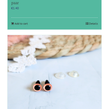
paar
€
1.40
Add to cart
Details