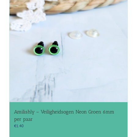
Amilishly – Veiligheidsogen Neon Groen 6mm
per paar
€
1.40