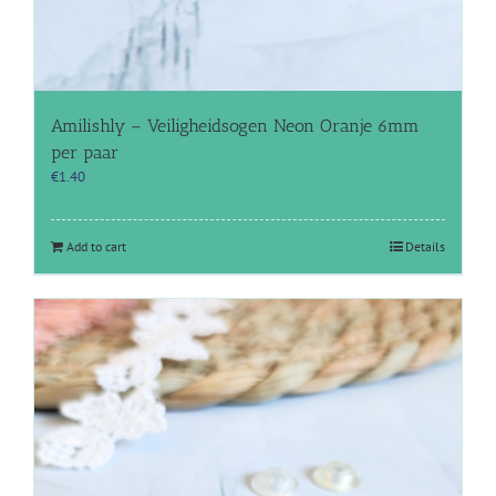
Amilishly – Veiligheidsogen Neon Oranje 6mm
per paar
€
1.40
Add to cart
Details