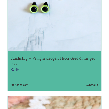
Amilishly – Veiligheidsogen Neon Geel 6mm per
paar
€
1.40
Add to cart
Details