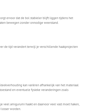
t ervoor dat de bol stabieler blijft liggen tijdens het
 laten bewegen zonder onnodige weerstand.
er de tijd verandert terwijl je verschillende haakprojecten
 Steekverhouding kan variëren afhankelijk van het materiaal
edstoestand en eventuele fysieke veranderingen zoals
als je veel amigurumi haakt en daarvoor veel vast moet haken,
d losser worden.