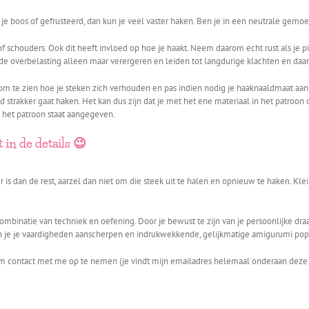
je boos of gefrusteerd, dan kun je veel vaster haken. Ben je in een neutrale gemo
 of schouders. Ook dit heeft invloed op hoe je haakt. Neem daarom echt rust als je 
an de overbelasting alleen maar verergeren en leiden tot langdurige klachten en da
 te zien hoe je steken zich verhouden en pas indien nodig je haaknaaldmaat aan a
eld strakker gaat haken. Het kan dus zijn dat je met het ene materiaal in het patro
 het patroon staat aangegeven.
t in de details 😉
r is dan de rest, aarzel dan niet om die steek uit te halen en opnieuw te haken. Kl
mbinatie van techniek en oefening. Door je bewust te zijn van je persoonlijke dra
kun je je vaardigheden aanscherpen en indrukwekkende, gelijkmatige amigurumi p
om contact met me op te nemen (je vindt mijn emailadres helemaal onderaan deze pa