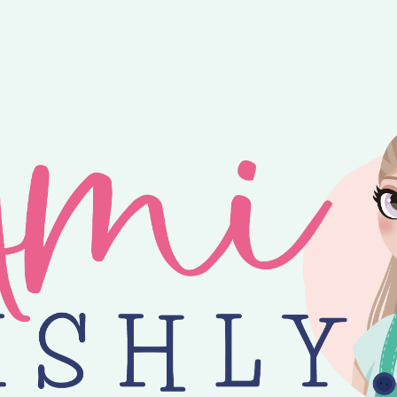
ntvang je 25% korting op alle losse Amilishly patronen bij een minimal
jne zomer! 😎 Bestellingen worden verzonden op maandag, woensdag en v