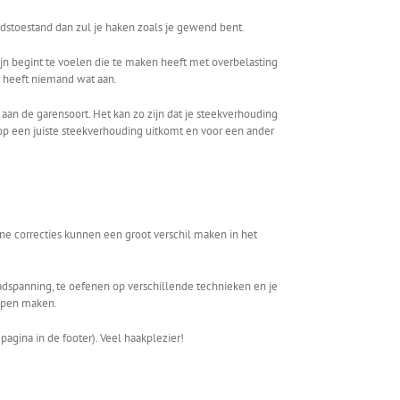
edstoestand dan zul je haken zoals je gewend bent.
pijn begint te voelen die te maken heeft met overbelasting
ar heeft niemand wat aan.
an de garensoort. Het kan zo zijn dat je steekverhouding
on op een juiste steekverhouding uitkomt en voor een ander
eine correcties kunnen een groot verschil maken in het
adspanning, te oefenen op verschillende technieken en je
oppen maken.
gina in de footer). Veel haakplezier!