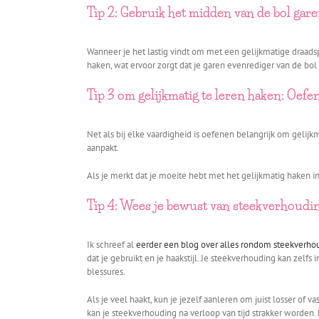
Tip 2: Gebruik het midden van de bol gar
Wanneer je het lastig vindt om met een gelijkmatige draadspa
haken, wat ervoor zorgt dat je garen evenrediger van de bol 
Tip 3 om gelijkmatig te leren haken: Oefen
Net als bij elke vaardigheid is oefenen belangrijk om gelijk
aanpakt.
Als je merkt dat je moeite hebt met het gelijkmatig haken in 
Tip 4: Wees je bewust van steekverhoudi
Ik schreef al
eerder een blog over alles rondom steekverho
dat je gebruikt en je haakstijl. Je steekverhouding kan zelf
blessures.
Als je veel haakt, kun je jezelf aanleren om juist losser of 
kan je steekverhouding na verloop van tijd strakker worden.