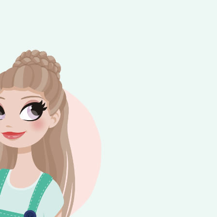
e besteding van €10,-. Geldig tot en met
+
rijdag 😎⛱️💕