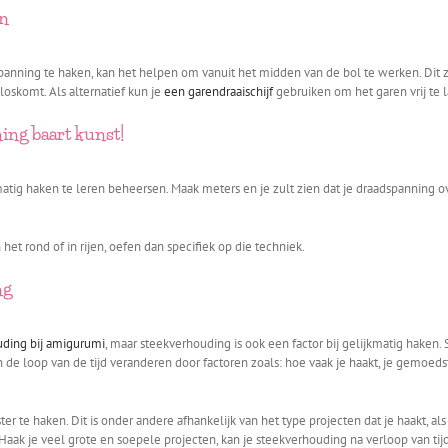
en
nning te haken, kan het helpen om vanuit het midden van de bol te werken. Dit zorg
loskomt. Als alternatief kun je
een garendraaischijf
gebruiken om het garen vrij te
ing baart kunst!
matig haken te leren beheersen. Maak meters en je zult zien dat je draadspanning ov
het rond of in rijen, oefen dan specifiek op die techniek.
ng
uding bij amigurumi
, maar steekverhouding is ook een factor bij gelijkmatig haken.
s in de loop van de tijd veranderen door factoren zoals: hoe vaak je haakt, je gemo
vaster te haken. Dit is onder andere afhankelijk van het type projecten dat je haakt, 
 Haak je veel grote en soepele projecten, kan je steekverhouding na verloop van tij