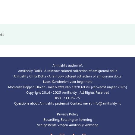
el!
Amilishly author of:
Amilishly Dolls - A rainbow colored collection of amigurumi dolls
Amilishly Chibi Dolls - A rainbow colored collection of amigurumi dolls
Lace: Kantbreien voor beginners
Modieuze Poppen Haken - met outfits van 1920 tot nu (verwacht najaar 2025)
Copyright 2016 - 2025 Amilishly | All Rights Reserved
KVK: 71103775
Questions about Amilishly patterns? Contact me at info@amilishly.nl
Privacy Policy
Bestelling, Betaling en levering
Veelgestelde vragen Amilishly Webshop