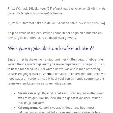
Rij 1: VK:
haak 24l, 1kl, keer [25]
of haak een veelvoud van 1l +1kl om de
gewenste lengte voor jouw krul te bereiken.
Rij 2: GK:
Start met haken in de 2e l vanaf de naald, *4v in vlg* x24 [96]
Knip de draad af, leg een stevige knoop in het begin en einddraad en
bevestig de krul met naald en draad waar gewenst.
Welk garen gebruik ik om krullen te haken?
Sinds ik met het haken van amigurumi met krullen begon, hebben vier
verschillende soorten garen mij de revue gepasseerd. Ik begon krullen
te haken met acryl. In 2009 waren de wolwinkels in mijn omgeving
schaars en ging ik naar de
Zeeman
om acryl te kopen. Inmiddels zijn we
heel wat jaren verder en heb ik heel veel verschillende soorten garens
leren kennen. Laten we ze op een rijtje zetten:
Garens van acryl:
Bij acryl is het een uitdaging om krullen goed
strak te krijgen. Ook houden krullen gehaakt van acryl minder
makkelijk hun vorm.
Katoengarens:
Katoen is vooral in Nederland het meest
gekozen garen voor het haken van amigurumi. Katoen is heel