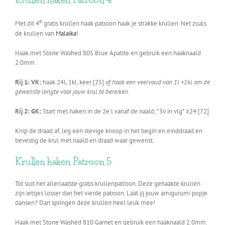
Krullen haken Patroon 4
e
Met dit 4
gratis krullen haak patroon haak je strakke krullen. Net zoals
de krullen van
Malaika
!
Haak met Stone Washed 805 Blue Apatite en gebruik een haaknaald
2.0mm.
Rij 1: VK:
haak 24l, 1kl, keer [25]
of haak een veelvoud van 1l +1kl om de
gewenste lengte voor jouw krul te bereiken.
Rij 2: GK:
Start met haken in de 2e l vanaf de naald, *3v in vlg* x24 [72]
Knip de draad af, leg een stevige knoop in het begin en einddraad en
bevestig de krul met naald en draad waar gewenst.
Krullen haken Patroon 5
Tot slot het allerlaatste gratis krullenpatroon. Deze gehaakte krullen
zijn ietsjes losser dan het vierde patroon. Laat jij jouw amigurumi popje
dansen? Dan springen deze krullen heel leuk mee!
Haak met Stone Washed 810 Garnet en gebruik een haaknaald 2.0mm.