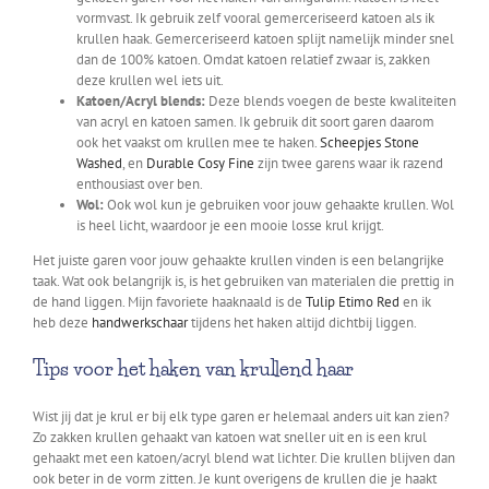
vormvast. Ik gebruik zelf vooral gemerceriseerd katoen als ik
krullen haak. Gemerceriseerd katoen splijt namelijk minder snel
dan de 100% katoen. Omdat katoen relatief zwaar is, zakken
deze krullen wel iets uit.
Katoen/Acryl blends:
Deze blends voegen de beste kwaliteiten
van acryl en katoen samen. Ik gebruik dit soort garen daarom
ook het vaakst om krullen mee te haken.
Scheepjes Stone
Washed
, en
Durable Cosy Fine
zijn twee garens waar ik razend
enthousiast over ben.
Wol:
Ook wol kun je gebruiken voor jouw gehaakte krullen. Wol
is heel licht, waardoor je een mooie losse krul krijgt.
Het juiste garen voor jouw gehaakte krullen vinden is een belangrijke
taak. Wat ook belangrijk is, is het gebruiken van materialen die prettig in
de hand liggen. Mijn favoriete haaknaald is de
Tulip Etimo Red
en ik
heb deze
handwerkschaar
tijdens het haken altijd dichtbij liggen.
Tips voor het haken van krullend haar
Wist jij dat je krul er bij elk type garen er helemaal anders uit kan zien?
Zo zakken krullen gehaakt van katoen wat sneller uit en is een krul
gehaakt met een katoen/acryl blend wat lichter. Die krullen blijven dan
ook beter in de vorm zitten. Je kunt overigens de krullen die je haakt