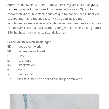
Allereerst die twee patronen. In totaal heb ik vijf verschillende
gratis
patronen
waar je krullen mee kunt haken online staan. Tijdens het
ontwerpen van mijn verschillende amigurumi poppen heb ik heel veel
geëxperimenteerd met het haken van krullen. Ik heb met
verschillende garens in verschillende diktes geëxperimenteerd en heb
hier ook verschillende haaknaalden voor gebruikt. Deze steken gebruik
ik bij het haken van de verschillende krullen:
Gebruikte steken en afkortingen
GK
goede kant werk
VK
verkeerde kant werk
l
losse
kl
keerlosse
stk
steek/steken
v
vaste
vlg
volgend(e)
*- *
haak stk tussen * en * het aantal aangegeven keer