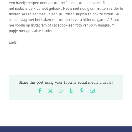
een handje helpen door de krul zelf in een krul te draaien. Dit doe je
net nadat je de krul hebt gehaakt. Het is niet nodig om krullen verder te
fixeren. Als ze eenmaal in een krul zitten, blijven ze ook zo zitten. Ga jij
aan de slag met het haken van krullen in verschillende garens? Stuur
me vooral op Instagram of Facebook een foto van jouw amigurumi
popje met gehaakte krullen!
Liefs,
Share this post using your favorite social media channel!
Facebook
X
WhatsApp
Tumblr
Pinterest
Email