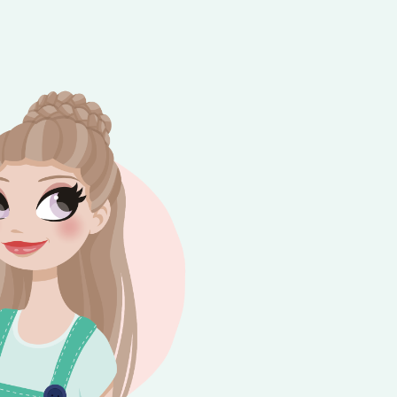
e besteding van €10,-. Geldig tot en met
+
rijdag 😎⛱️💕