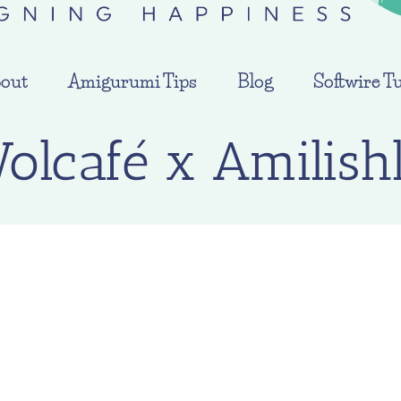
out
Amigurumi Tips
Blog
Softwire Tu
olcafé x Amilish