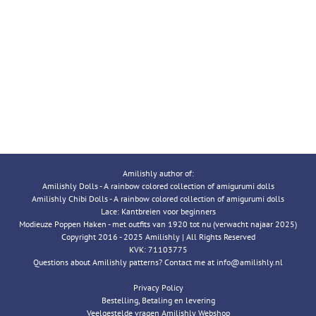
Amilishly author of:
Amilishly Dolls - A rainbow colored collection of amigurumi dolls
Amilishly Chibi Dolls - A rainbow colored collection of amigurumi dolls
Lace: Kantbreien voor beginners
Modieuze Poppen Haken - met outfits van 1920 tot nu (verwacht najaar 2025)
Copyright 2016 - 2025 Amilishly | All Rights Reserved
KVK: 71103775
Questions about Amilishly patterns? Contact me at info@amilishly.nl
Privacy Policy
Bestelling, Betaling en levering
Veelgestelde vragen Amilishly Webshop