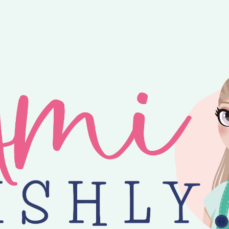
ntvang je 25% korting op alle losse Amilishly patronen bij een minimal
jne zomer! 😎 Bestellingen worden verzonden op maandag, woensdag en v