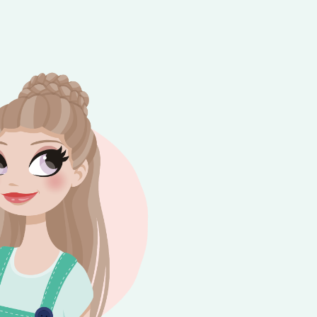
e besteding van €10,-. Geldig tot en met
+
rijdag 😎⛱️💕