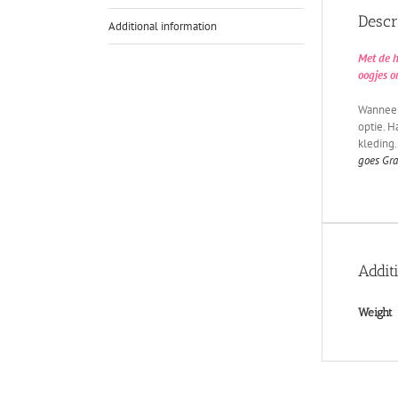
Descr
Additional information
Met de h
oogjes o
Wanneer
optie. H
kleding.
goes Gra
Addit
Weight