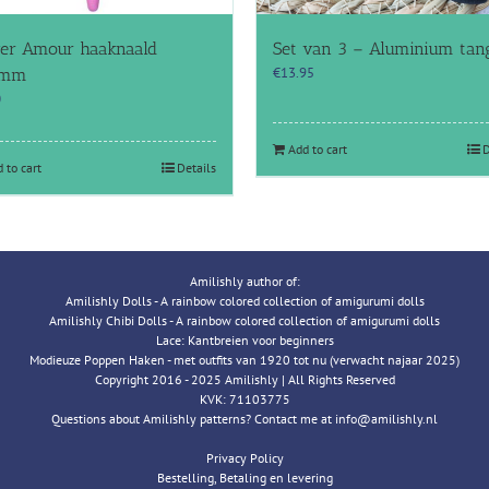
ver Amour haaknaald
Set van 3 – Aluminium tan
€
13.95
5mm
0
Add to cart
D
 to cart
Details
Amilishly author of:
Amilishly Dolls - A rainbow colored collection of amigurumi dolls
Amilishly Chibi Dolls - A rainbow colored collection of amigurumi dolls
Lace: Kantbreien voor beginners
Modieuze Poppen Haken - met outfits van 1920 tot nu (verwacht najaar 2025)
Copyright 2016 - 2025 Amilishly | All Rights Reserved
KVK: 71103775
Questions about Amilishly patterns? Contact me at info@amilishly.nl
Privacy Policy
Bestelling, Betaling en levering