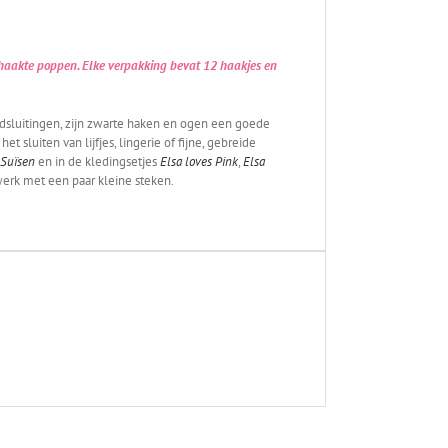
ehaakte poppen. Elke verpakking bevat 12 haakjes en
dsluitingen, zijn zwarte haken en ogen een goede
 sluiten van lijfjes, lingerie of fijne, gebreide
 Suïsen
en in de kledingsetjes
Elsa loves Pink
,
Elsa
kwerk met een paar kleine steken.