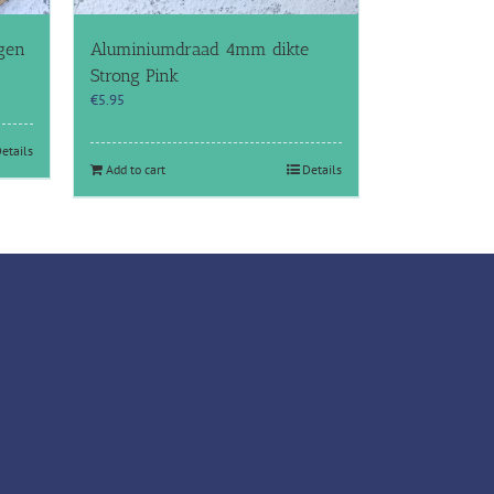
gen
Aluminiumdraad 4mm dikte
Strong Pink
€
5.95
etails
Add to cart
Details