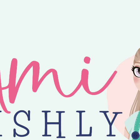
ntvang je 25% korting op alle losse Amilishly patronen bij een minimal
jne zomer! 😎 Bestellingen worden verzonden op maandag, woensdag en v