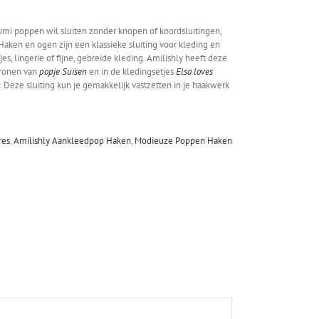
mi poppen wil sluiten zonder knopen of koordsluitingen,
aken en ogen zijn een klassieke sluiting voor kleding en
jes, lingerie of fijne, gebreide kleding. Amilishly heeft deze
tronen van
popje Suïsen
en in de kledingsetjes
Elsa loves
. Deze sluiting kun je gemakkelijk vastzetten in je haakwerk
res
,
Amilishly Aankleedpop Haken
,
Modieuze Poppen Haken