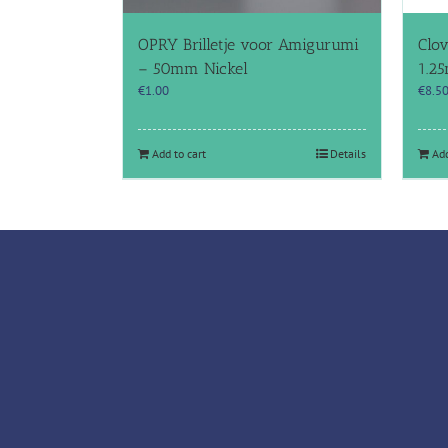
OPRY Brilletje voor Amigurumi
Clo
– 50mm Nickel
1.2
€
1.00
€
8.5
Add to cart
Details
Add