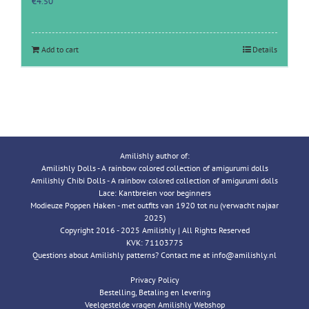
€
4.50
Add to cart
Details
Amilishly author of:
Amilishly Dolls - A rainbow colored collection of amigurumi dolls
Amilishly Chibi Dolls - A rainbow colored collection of amigurumi dolls
Lace: Kantbreien voor beginners
Modieuze Poppen Haken - met outfits van 1920 tot nu (verwacht najaar
2025)
Copyright 2016 - 2025 Amilishly | All Rights Reserved
KVK: 71103775
Questions about Amilishly patterns? Contact me at info@amilishly.nl
Privacy Policy
Bestelling, Betaling en levering
Veelgestelde vragen Amilishly Webshop