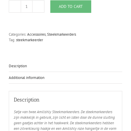
ADD TO CART
Amilishly
Stitchmarkerset
Ballonhondjes
Amilishly
Pink
Categories:
Accessoires
,
Steekmarkeerders
quantity
Tag:
steekmarkeerder
Description
Additional information
Description
Setje van twee Amilishly Steekmarkeerders. De steekmarkeerders
zijn makkelijk in gebruik, zijn licht en laten door de dunne sluiting
geen gaatjes achter in het haakwerk. De steekmarkeerders hebben
een zilverkleurig haakje en een Amilishly roze hangertje in de vorm