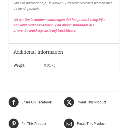
van een ballonhondje. De Amilishly steekmarkeerders worden met
de hand gemaakt.
Let op: Om te kunnen waarborgen dat het product veilig bij u
aankomt, verzendt Amilishly dit artikel standaard als
brievenbuspakketje, inclusief track&trace.
Additional information
0.01 kg
Weight
Share On Facebook
Tweet This Product
Pin This Product
Email This Product