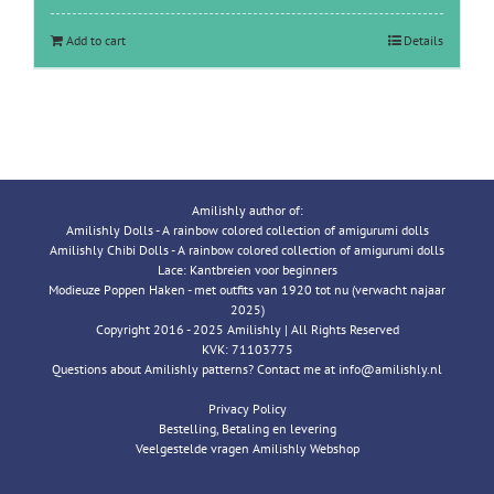
Add to cart
Details
Amilishly author of:
Amilishly Dolls - A rainbow colored collection of amigurumi dolls
Amilishly Chibi Dolls - A rainbow colored collection of amigurumi dolls
Lace: Kantbreien voor beginners
Modieuze Poppen Haken - met outfits van 1920 tot nu (verwacht najaar
2025)
Copyright 2016 - 2025 Amilishly | All Rights Reserved
KVK: 71103775
Questions about Amilishly patterns? Contact me at info@amilishly.nl
Privacy Policy
Bestelling, Betaling en levering
Veelgestelde vragen Amilishly Webshop