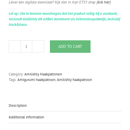
Liever een digitale download? Kijk dan in mijn ETSY shop {
klik hier
}
Let op: Om te kunnen waarborgen dat het product veilig bij u aankomt,
verzendt Amilishly dit artikel standaard als brievenbuspakketje, inclusief
track&trace.
ADD TO CART
Amilishly
Haakpatroon
Nara
quantity
Category:
Amilishly Haakpatronen
Tags:
Amigurumi haakpatroon
,
Amilishly haakpatroon
Description
Additional information