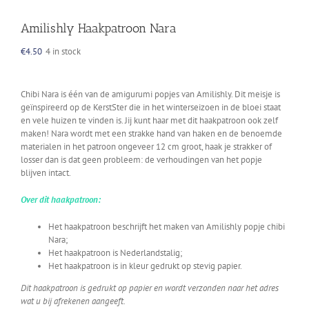
Amilishly Haakpatroon Nara
€
4.50
4 in stock
Chibi Nara is één van de amigurumi popjes van Amilishly. Dit meisje is
geïnspireerd op de KerstSter die in het winterseizoen in de bloei staat
en vele huizen te vinden is. Jij kunt haar met dit haakpatroon ook zelf
maken! Nara wordt met een strakke hand van haken en de benoemde
materialen in het patroon ongeveer 12 cm groot, haak je strakker of
losser dan is dat geen probleem: de verhoudingen van het popje
blijven intact.
Over dit haakpatroon:
Het haakpatroon beschrijft het maken van Amilishly popje chibi
Nara;
Het haakpatroon is Nederlandstalig;
Het haakpatroon is in kleur gedrukt op stevig papier.
Dit haakpatroon is gedrukt op papier en wordt verzonden naar het adres
wat u bij afrekenen aangeeft.