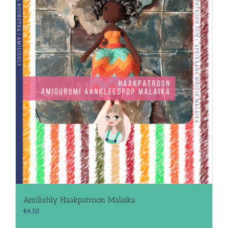
Amilishly Haakpatroon Malaika
€
4.50