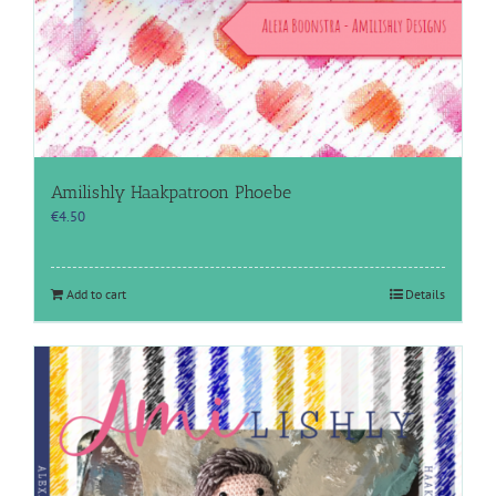
Amilishly Haakpatroon Phoebe
€
4.50
Add to cart
Details