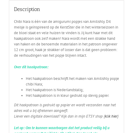
Description
Chibi Nara is één van de amigurumi popjes van Amilishly. Dit
meisje is geïnspireerd op de KerstSter die in het winterseizoen in
de bloei staat en vele huizen te vinden is. Jij kunt haar met dit
haakpatroon ook zelf maken! Nara wordt met een strakke hand
van haken en de benoemde materialen in het patroon ongeveer
12 cm groot, haak je strakker of losser dan is dat geen probleem:
de verhoudingen van het popje blijven intact.
Over dit
haakpatroon:
Het haakpatroon beschrijft het maken van Amilishly popje
chibi Nara;
Het haakpatroon is Nederlandstalig;
Het haakpatroon is in kleur gedrukt op stevig papier.
Dit haakpatroon is gedrukt op papier en wordt verzonden naar het
adres wat u bij afrekenen aangeeft.
Liever een digitale download? Kijk dan in mijn ETSY shop {
klik hier
}
Let op: Om te kunnen waarborgen dat het product veilig bij u