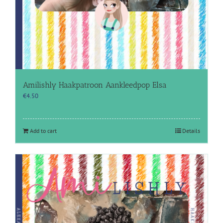
Amilishly Haakpatroon Aankleedpop Elsa
€
4.50
Add to cart
Details