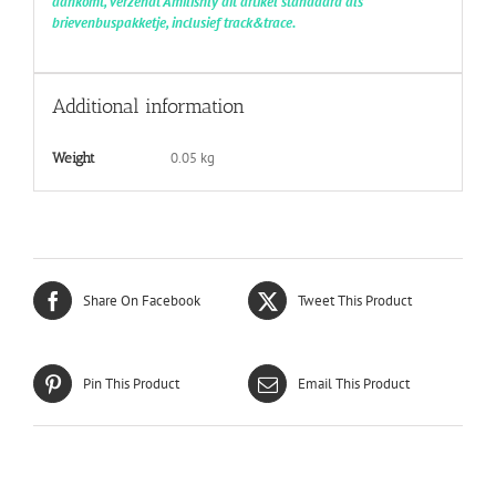
aankomt, verzendt Amilishly dit artikel standaard als
brievenbuspakketje, inclusief track&trace.
Additional information
0.05 kg
Weight
Share On Facebook
Tweet This Product
Pin This Product
Email This Product