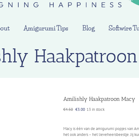
out
Amigurumi Tips
Blog
Softwire Tu
shly Haakpatroo
Amilishly Haakpatroon Macy
Original
Current
€
4.50
€
3.00
13 in stock
price
price
was:
is:
€4.50.
€3.00.
Macy is één van de amigurumi popjes van Amil
het ook anders – het lieveheersbeestje. Jij 