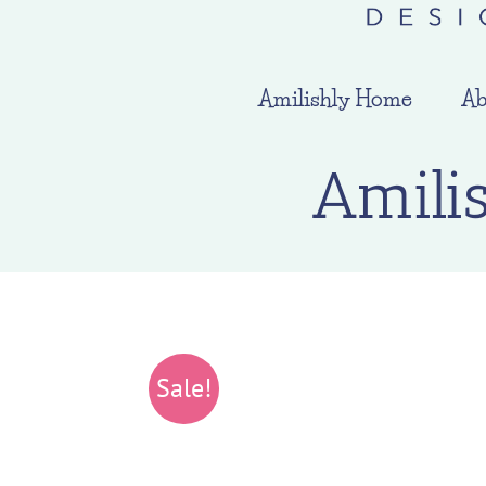
Amilishly Home
Ab
Amili
Sale!