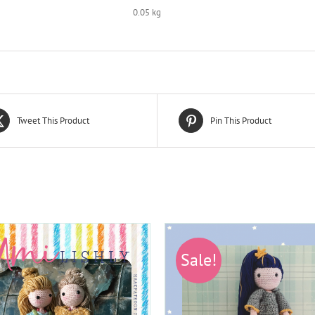
0.05 kg
Tweet This Product
Pin This Product
Sale!