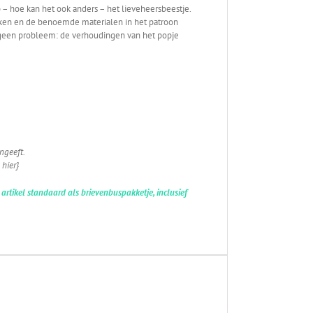
 – hoe kan het ook anders – het lieveheersbeestje.
aken en de benoemde materialen in het patroon
at geen probleem: de verhoudingen van het popje
ngeeft.
 hier}
artikel standaard als brievenbuspakketje, inclusief