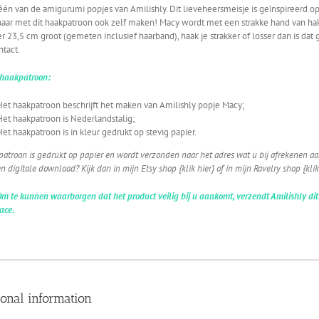
één van de amigurumi popjes van Amilishly. Dit lieveheersmeisje is geïnspireerd op
t haar met dit haakpatroon ook zelf maken! Macy wordt met een strakke hand van h
 23,5 cm groot (gemeten inclusief haarband), haak je strakker of losser dan is d
ntact.
haakpatroon:
Het haakpatroon beschrijft het maken van Amilishly popje Macy;
Het haakpatroon is Nederlandstalig;
Het haakpatroon is in kleur gedrukt op stevig papier.
patroon is gedrukt op papier en wordt verzonden naar het adres wat u bij afrekenen aa
n digitale download? Kijk dan in mijn Etsy shop {klik hier} of in mijn Ravelry shop {klik
Om te kunnen waarborgen dat het product veilig bij u aankomt, verzendt Amilishly dit 
ace.
ional information