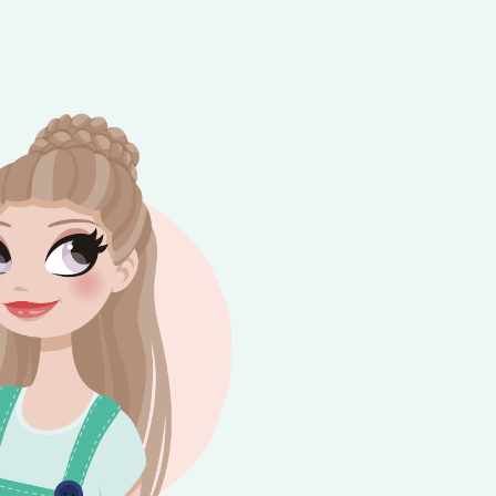
e besteding van €10,-. Geldig tot en met
+
rijdag 😎⛱️💕