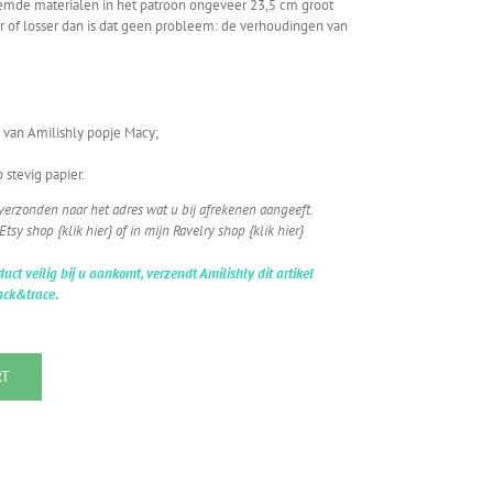
emde materialen in het patroon ongeveer 23,5 cm groot
er of losser dan is dat geen probleem: de verhoudingen van
 van Amilishly popje Macy;
 stevig papier.
verzonden naar het adres wat u bij afrekenen aangeeft.
tsy shop {klik hier} of in mijn Ravelry shop {klik hier}
t veilig bij u aankomt, verzendt Amilishly dit artikel
ack&trace.
RT