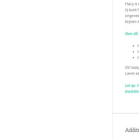
Macy is 
Jij kun
ongeveer
blijven i
Over dit
Dit haak
Liever ee
Let op: 
track&tr
Addit