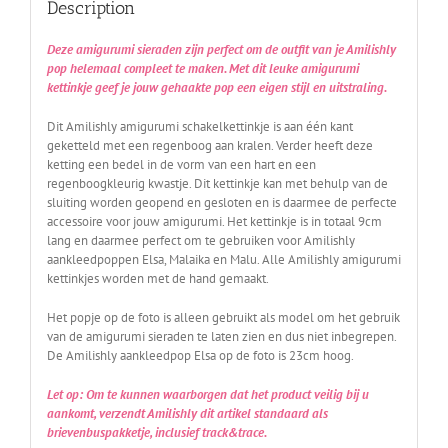
Description
Deze amigurumi sieraden zijn perfect om de outfit van je Amilishly
pop helemaal compleet te maken. Met dit leuke amigurumi
kettinkje geef je jouw gehaakte pop een eigen stijl en uitstraling.
Dit Amilishly amigurumi schakelkettinkje is aan één kant
geketteld met een regenboog aan kralen. Verder heeft deze
ketting een bedel in de vorm van een hart en een
regenboogkleurig kwastje. Dit kettinkje kan met behulp van de
sluiting worden geopend en gesloten en is daarmee de perfecte
accessoire voor jouw amigurumi. Het kettinkje is in totaal 9cm
lang en daarmee perfect om te gebruiken voor Amilishly
aankleedpoppen Elsa, Malaika en Malu. Alle Amilishly amigurumi
kettinkjes worden met de hand gemaakt.
Het popje op de foto is alleen gebruikt als model om het gebruik
van de amigurumi sieraden te laten zien en dus niet inbegrepen.
De Amilishly aankleedpop Elsa op de foto is 23cm hoog.
Let op: Om te kunnen waarborgen dat het product veilig bij u
aankomt, verzendt Amilishly dit artikel standaard als
brievenbuspakketje, inclusief track&trace.