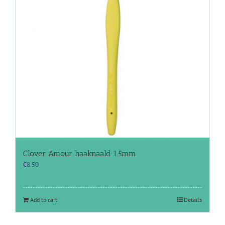
Clover Amour haaknaald 1.5mm
€
8.50
Add to cart
Details