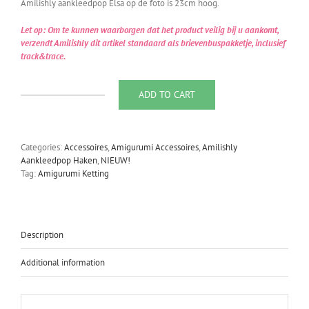
Amilishly aankleedpop Elsa op de foto is 23cm hoog.
Let op: Om te kunnen waarborgen dat het product veilig bij u aankomt,
verzendt Amilishly dit artikel standaard als brievenbuspakketje, inclusief
track&trace.
ADD TO CART
Amilishly
Amigurumi
Ketting
Rainbow
Categories:
Accessoires
,
Amigurumi Accessoires
,
Amilishly
Chain
Aankleedpop Haken
,
NIEUW!
quantity
Tag:
Amigurumi Ketting
Description
Additional information