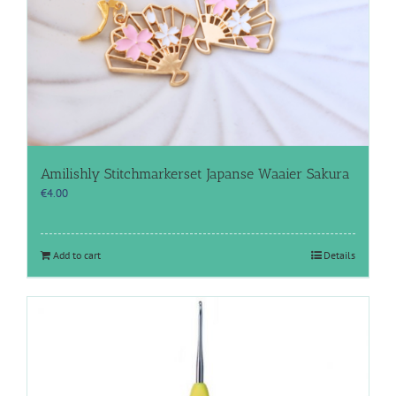
Amilishly Stitchmarkerset Japanse Waaier Sakura
€
4.00
Add to cart
Details