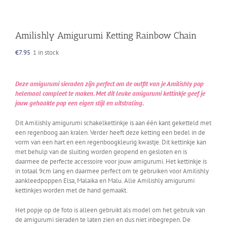
Amilishly Amigurumi Ketting Rainbow Chain
€
7.95
1 in stock
Deze amigurumi sieraden zijn perfect om de outfit van je Amilishly pop
helemaal compleet te maken. Met dit leuke amigurumi kettinkje geef je
jouw gehaakte pop een eigen stijl en uitstraling.
Dit Amilishly amigurumi schakelkettinkje is aan één kant geketteld met
een regenboog aan kralen. Verder heeft deze ketting een bedel in de
vorm van een hart en een regenboogkleurig kwastje. Dit kettinkje kan
met behulp van de sluiting worden geopend en gesloten en is
daarmee de perfecte accessoire voor jouw amigurumi. Het kettinkje is
in totaal 9cm lang en daarmee perfect om te gebruiken voor Amilishly
aankleedpoppen Elsa, Malaika en Malu. Alle Amilishly amigurumi
kettinkjes worden met de hand gemaakt.
Het popje op de foto is alleen gebruikt als model om het gebruik van
de amigurumi sieraden te laten zien en dus niet inbegrepen. De