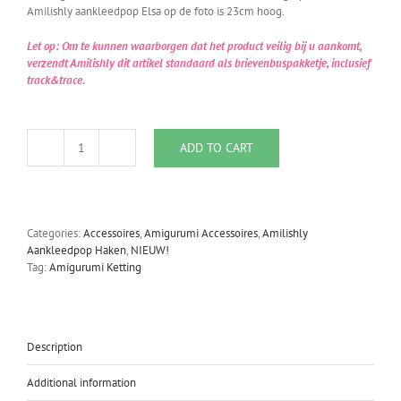
Amilishly aankleedpop Elsa op de foto is 23cm hoog.
Let op: Om te kunnen waarborgen dat het product veilig bij u aankomt,
verzendt Amilishly dit artikel standaard als brievenbuspakketje, inclusief
track&trace.
ADD TO CART
Amilishly
Amigurumi
Ketting
Coral
-
Categories:
Accessoires
,
Amigurumi Accessoires
,
Amilishly
Valley
Aankleedpop Haken
,
NIEUW!
quantity
Tag:
Amigurumi Ketting
Description
Additional information