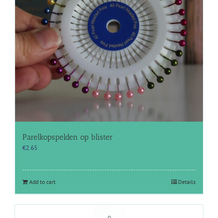
Parelkopspelden op blister
€
2.65
Add to cart
Details