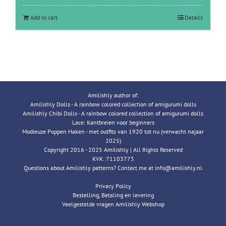
Add to cart
Details
Amilishly author of:
Amilishly Dolls - A rainbow colored collection of amigurumi dolls
Amilishly Chibi Dolls - A rainbow colored collection of amigurumi dolls
Lace: Kantbreien voor beginners
Modieuze Poppen Haken - met outfits van 1920 tot nu (verwacht najaar
2025)
Copyright 2016 - 2025 Amilishly | All Rights Reserved
KVK: 71103775
Questions about Amilishly patterns? Contact me at info@amilishly.nl
Privacy Policy
Bestelling, Betaling en levering
Veelgestelde vragen Amilishly Webshop