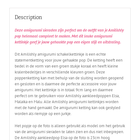
Description
Deze amigurumi sieraden zijn perfect om de outfit van je Amilishly
pop helemaal compleet te maken. Met dit leuke amigurumi
kettinkje geef je jouw gehaakte pop een eigen stijl en uitstraling.
Dit Amilishly amigurumi schakelkettinkje is een echte
statementketting voor jouw gehaakte pop. De ketting heeft een
bedel in de vorm van een groen stukje koraal en heeft kleine
kralenbedeltjes in verschillende kleuren groen. Deze
poppenketting kan met behulp van de sluiting worden geopend
en gesloten en is daarmee de perfecte accessoire voor jouw
amigurumi. Het kettinkje is in totaal 9cm lang en daarmee
perfect om te gebruiken voor Amilishly aankleedpoppen Elsa,
Malaika en Malu. Alle Amilishly amigurumi kettinkjes worden
met de hand gemaakt. De amigurumi ketting kan ook gestyled
worden als riempje op een jurkje.
Het popje op de foto is alleen gebruikt als model om het gebruik
van de amigurumi sieraden te laten zien en dus niet inbegrepen.
De Amilishly aankleedpop Elsa op de foto is 23cm hoog.