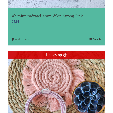
Aluminiumdraad 4mm dikte Strong Pink
€
5.95
Add to cart
Details
Helaas op 😢