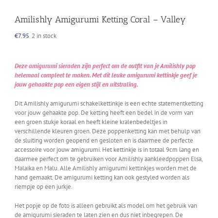
Amilishly Amigurumi Ketting Coral – Valley
€
7.95
2 in stock
Deze amigurumi sieraden zijn perfect om de outfit van je Amilishly pop
helemaal compleet te maken. Met dit leuke amigurumi kettinkje geef je
jouw gehaakte pop een eigen stijl en uitstraling.
Dit Amilishly amigurumi schakelkettinkje is een echte statementketting
voor jouw gehaakte pop. De ketting heeft een bedel in de vorm van
een groen stukje koraal en heeft kleine kralenbedeltjes in
verschillende kleuren groen. Deze poppenketting kan met behulp van
de sluiting worden geopend en gesloten en is daarmee de perfecte
accessoire voor jouw amigurumi. Het kettinkje is in totaal 9cm lang en
daarmee perfect om te gebruiken voor Amilishly aankleedpoppen Elsa,
Malaika en Malu. Alle Amilishly amigurumi kettinkjes worden met de
hand gemaakt. De amigurumi ketting kan ook gestyled worden als
riempje op een jurkje.
Het popje op de foto is alleen gebruikt als model om het gebruik van
de amigurumi sieraden te laten zien en dus niet inbegrepen. De