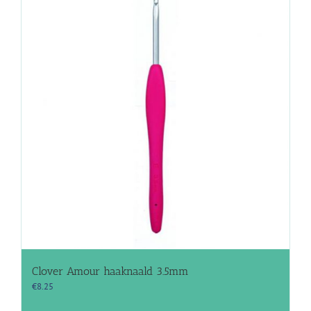
Clover Amour haaknaald 3.5mm
€
8.25