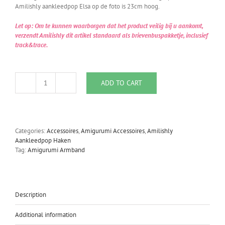
Amilishly aankleedpop Elsa op de foto is 23cm hoog.
Let op: Om te kunnen waarborgen dat het product veilig bij u aankomt,
verzendt Amilishly dit artikel standaard als brievenbuspakketje, inclusief
track&trace.
ADD TO CART
Amilishly
Amigurumi
Armband
Set
Olive
Categories:
Accessoires
,
Amigurumi Accessoires
,
Amilishly
quantity
Aankleedpop Haken
Tag:
Amigurumi Armband
Description
Additional information