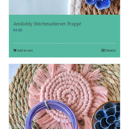
Amilishly Stitchmarkerset Frappé
€
4.00
Add to cart
Details