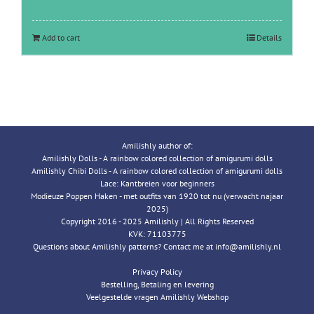
Add to cart
Details
Amilishly author of:
Amilishly Dolls - A rainbow colored collection of amigurumi dolls
Amilishly Chibi Dolls - A rainbow colored collection of amigurumi dolls
Lace: Kantbreien voor beginners
Modieuze Poppen Haken - met outfits van 1920 tot nu (verwacht najaar
2025)
Copyright 2016 - 2025 Amilishly | All Rights Reserved
KVK: 71103775
Questions about Amilishly patterns? Contact me at info@amilishly.nl
Privacy Policy
Bestelling, Betaling en levering
Veelgestelde vragen Amilishly Webshop