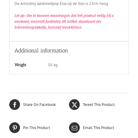
De Amilishly aankleedpop Elsa op de foto is 23cm hoog.
Let op: Om te kunnen waarborgen dat het product veilig bij u
aankomt, verzendt Amilishly dit artikel standaard als
brievenbuspakketje, inclusief track&trace.
Additional information
.01 kg
Weight
Share On Facebook
Tweet This Product
Pin This Product
Email This Product