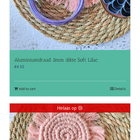
Aluminiumdraad 2mm dikte Soft Lilac
€
4.50
Add to cart
Details
Helaas op 😢