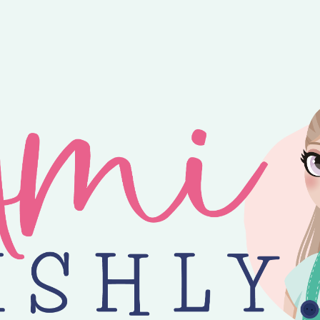
ntvang je 25% korting op alle losse Amilishly patronen bij een minimal
jne zomer! 😎 Bestellingen worden verzonden op maandag, woensdag en v