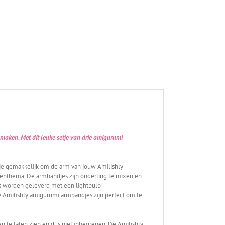
 maken. Met dit leuke setje van drie amigurumi
je gemakkelijk om de arm van jouw Amilishly
enthema. De armbandjes zijn onderling te mixen en
s worden geleverd met een lightbulb
 Amilishly amigurumi armbandjes zijn perfect om te
n te laten zien en dus niet inbegrepen. De Amilishly