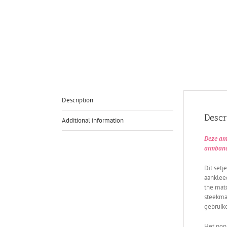
Description
Descr
Additional information
Deze ami
armbandj
Dit set
aankleed
the mat
steekma
gebruik
Het popj