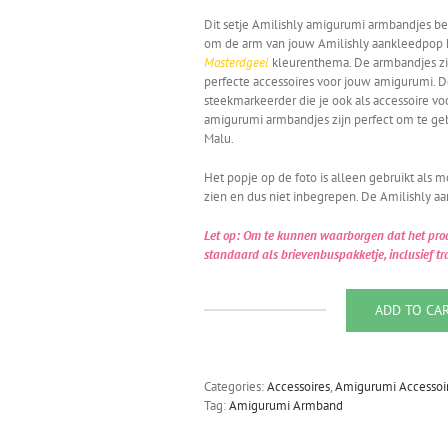
Dit setje Amilishly amigurumi armbandjes b
om de arm van jouw Amilishly aankleedpop ku
Mosterdgeel
kleurenthema. De armbandjes zi
perfecte accessoires voor jouw amigurumi. 
steekmarkeerder die je ook als accessoire v
amigurumi armbandjes zijn perfect om te ge
Malu.
Het popje op de foto is alleen gebruikt als 
zien en dus niet inbegrepen. De Amilishly a
Let op: Om te kunnen waarborgen dat het produc
standaard als brievenbuspakketje, inclusief tr
ADD TO CA
Amilishly
Amigurumi
Armband
Set
Categories:
Accessoires
,
Amigurumi Accessoi
Mustard
Tag:
Amigurumi Armband
quantity