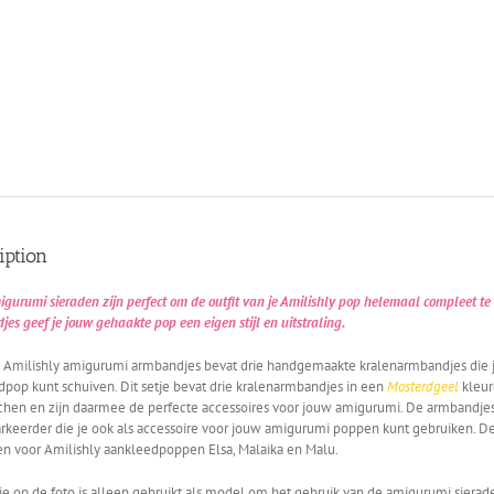
iption
gurumi sieraden zijn perfect om de outfit van je Amilishly pop helemaal compleet te
es geef je jouw gehaakte pop een eigen stijl en uitstraling.
je Amilishly amigurumi armbandjes bevat drie handgemaakte kralenarmbandjes die 
pop kunt schuiven. Dit setje bevat drie kralenarmbandjes in een
Mosterdgeel
kleur
chen en zijn daarmee de perfecte accessoires voor jouw amigurumi. De armbandje
rkeerder die je ook als accessoire voor jouw amigurumi poppen kunt gebruiken. De
en voor Amilishly aankleedpoppen Elsa, Malaika en Malu.
e op de foto is alleen gebruikt als model om het gebruik van de amigurumi sierade