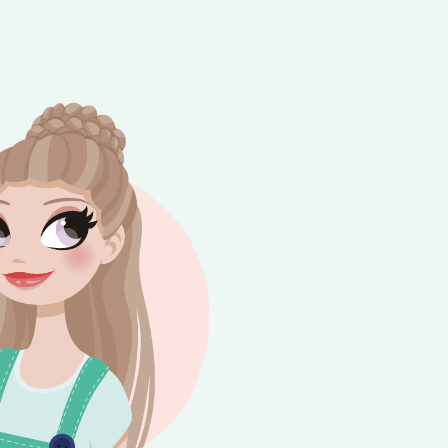
e besteding van €10,-. Geldig tot en met
+
rijdag 😎⛱️💕