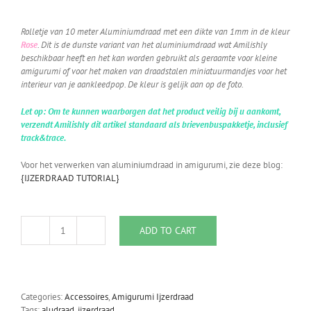
Rolletje van 10 meter Aluminiumdraad met een dikte van 1mm in de kleur
Rose
. Dit is de dunste variant van het aluminiumdraad wat Amilishly
beschikbaar heeft en het kan worden gebruikt als geraamte voor kleine
amigurumi of voor het maken van draadstalen miniatuurmandjes voor het
interieur van je aankleedpop. De kleur is gelijk aan op de foto.
Let op: Om te kunnen waarborgen dat het product veilig bij u aankomt,
verzendt Amilishly dit artikel standaard als brievenbuspakketje, inclusief
track&trace.
Voor het verwerken van aluminiumdraad in amigurumi, zie deze blog:
{IJZERDRAAD TUTORIAL}
ADD TO CART
Aluminiumdraad
1mm
dikte
Rose
quantity
Categories:
Accessoires
,
Amigurumi Ijzerdraad
Tags:
aludraad
,
ijzerdraad