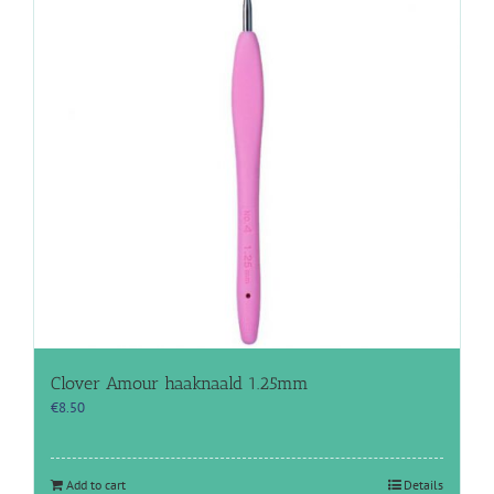
Clover Amour haaknaald 1.25mm
€
8.50
Add to cart
Details