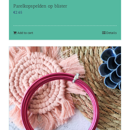
Parelkopspelden op blister
€
2.65
Add to cart
Details