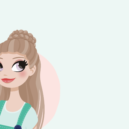
e besteding van €10,-. Geldig tot en met
+
rijdag 😎⛱️💕