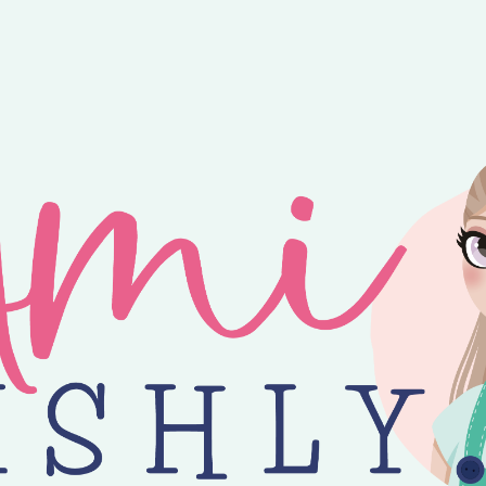
ntvang je 25% korting op alle losse Amilishly patronen bij een minimal
jne zomer! 😎 Bestellingen worden verzonden op maandag, woensdag en v