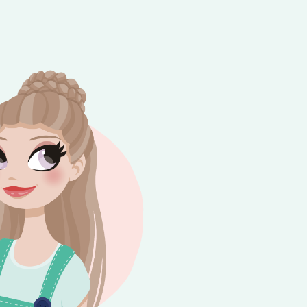
e besteding van €10,-. Geldig tot en met
+
rijdag 😎⛱️💕