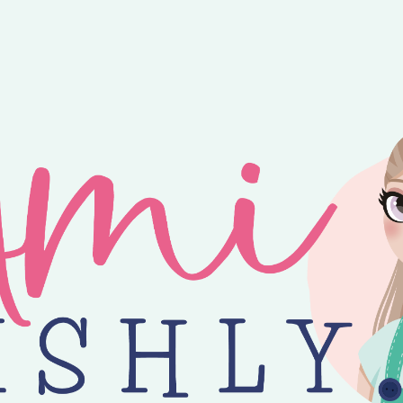
ntvang je 25% korting op alle losse Amilishly patronen bij een minimal
jne zomer! 😎 Bestellingen worden verzonden op maandag, woensdag en v