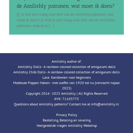
de Amilishly patronen, wat moet ik doen?
Q: Ik heb een vraag over één van de Amilishly patronen, wat
moet ik doen? A: Heb je een vraag over één van de Amilishly
patronen, snap je ie [...]
Amilishly author of:
Amilishly Dolls - A rainbow colored collection of amigurumi dolls
Amilishly Chibi Dolls - A rainbow colored collection of amigurumi dolls
Lace: Kantbreien voor beginners
Modieuze Poppen Haken - met outfits van 1920 tot nu (verwacht najaar
2025)
Copyright 2016 - 2025 Amilishly | All Rights Reserved
KVK: 71103775
Questions about Amilishly patterns? Contact me at info@amilishly.nl
Privacy Policy
Bestelling, Betaling en levering
Veelgestelde vragen Amilishly Webshop