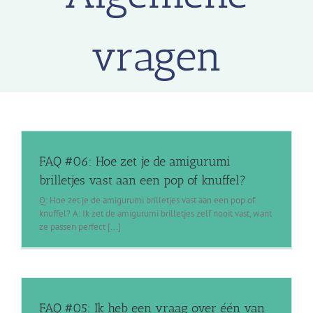
vragen
FAQ #06: Hoe zet je de amigurumi
brilletjes vast aan een pop of knuffel?
Q: Hoe zet je de amigurumi brilletjes vast aan een pop of
knuffel? A: Ik zet de amigurumi brilletjes zelf nooit vast, want
ze passen perfect [...]
FAQ #05: Ik heb een vraag over één van