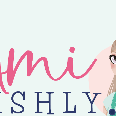
ntvang je 25% korting op alle losse Amilishly patronen bij een minimal
jne zomer! 😎 Bestellingen worden verzonden op maandag, woensdag en v