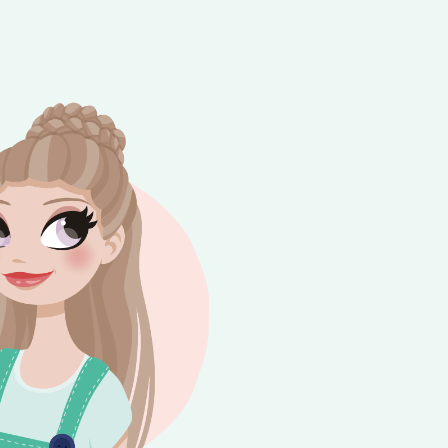
e besteding van €10,-. Geldig tot en met
+
rijdag 😎⛱️💕