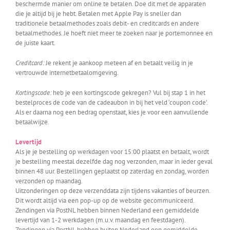
beschermde manier om online te betalen. Doe dit met de apparaten
die je altijd bij je hebt. Betalen met Apple Pay is sneller dan
traditionele betaalmethodes zoals debit- en creditcards en andere
betaalmethodes. Je hoeft niet meer te zoeken naar je portemonnee en
de juiste kaart.
Creditcard:
Je rekent je aankoop meteen af en betaalt veilig in je
vertrouwde internetbetaalomgeving.
Kortingscode:
heb je een kortingscode gekregen? Vul bij stap 1 in het
bestelproces de code van de cadeaubon in bij het veld ‘coupon code’.
Als er daarna nog een bedrag openstaat, kies je voor een aanvullende
betaalwijze.
Levertijd
Als je je bestelling op werkdagen voor 15:00 plaatst en betaalt, wordt
je bestelling meestal dezelfde dag nog verzonden, maar in ieder geval
binnen 48 uur. Bestellingen geplaatst op zaterdag en zondag, worden
verzonden op maandag.
Uitzonderingen op deze verzenddata zijn tijdens vakanties of beurzen.
Dit wordt altijd via een pop-up op de website gecommuniceerd.
Zendingen via PostNL hebben binnen Nederland een gemiddelde
levertijd van 1-2 werkdagen (m.u.v. maandag en feestdagen).
Zendingen via PostNL hebben buiten Nederland een gemiddelde