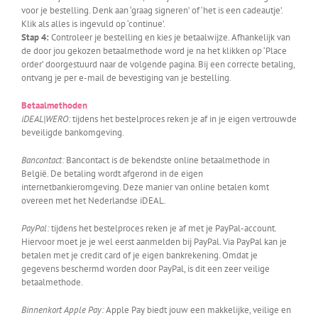
voor je bestelling. Denk aan ‘graag signeren’ of ‘het is een cadeautje’.
Klik als alles is ingevuld op ‘continue’.
Stap 4:
Controleer je bestelling en kies je betaalwijze. Afhankelijk van
de door jou gekozen betaalmethode word je na het klikken op ‘Place
order’ doorgestuurd naar de volgende pagina. Bij een correcte betaling,
ontvang je per e-mail de bevestiging van je bestelling.
Betaalmethoden
iDEAL|WERO:
tijdens het bestelproces reken je af in je eigen vertrouwde
beveiligde bankomgeving.
Bancontact:
Bancontact is de bekendste online betaalmethode in
België. De betaling wordt afgerond in de eigen
internetbankieromgeving. Deze manier van online betalen komt
overeen met het Nederlandse iDEAL.
PayPal:
tijdens het bestelproces reken je af met je PayPal-account.
Hiervoor moet je je wel eerst aanmelden bij PayPal. Via PayPal kan je
betalen met je credit card of je eigen bankrekening. Omdat je
gegevens beschermd worden door PayPal, is dit een zeer veilige
betaalmethode.
Binnenkort Apple Pay:
Apple Pay biedt jouw een makkelijke, veilige en