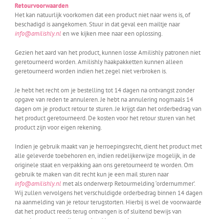
Retourvoorwaarden
Het kan natuurlijk voorkomen dat een product niet naar wens is, of
beschadigd is aangekomen. Stuur in dat geval een mailtje naar
info@amilishly.nl
en we kijken mee naar een oplossing.
Gezien het aard van het product, kunnen losse Amilishly patronen niet
geretourneerd worden. Amilishly haakpakketten kunnen alleen
geretourneerd worden indien het zegel niet verbroken is.
Je hebt het recht om je bestelling tot 14 dagen na ontvangst zonder
opgave van reden te annuleren. Je hebt na annulering nogmaals 14
dagen om je product retour te sturen. Je krijgt dan het orderbedrag van
het product geretourneerd. De kosten voor het retour sturen van het
product zijn voor eigen rekening.
Indien je gebruik maakt van je herroepingsrecht, dient het product met
alle geleverde toebehoren en, indien redelijkerwijze mogelijk, in de
originele staat en verpakking aan ons geretourneerd te worden. Om
gebruik te maken van dit recht kun je een mail sturen naar
info@amilishly.nl
met als onderwerp Retourmelding ‘ordernummer’.
Wij zullen vervolgens het verschuldigde orderbedrag binnen 14 dagen
na aanmelding van je retour terugstorten. Hierbij is wel de voorwaarde
dat het product reeds terug ontvangen is of sluitend bewijs van