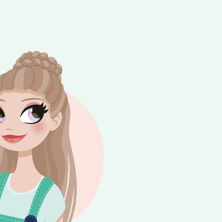
e besteding van €10,-. Geldig tot en met
+
rijdag 😎⛱️💕