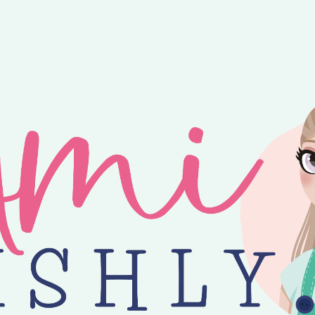
ntvang je 25% korting op alle losse Amilishly patronen bij een minimal
jne zomer! 😎 Bestellingen worden verzonden op maandag, woensdag en v