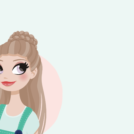
e besteding van €10,-. Geldig tot en met
+
rijdag 😎⛱️💕