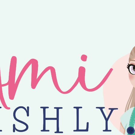
ntvang je 25% korting op alle losse Amilishly patronen bij een minimal
jne zomer! 😎 Bestellingen worden verzonden op maandag, woensdag en v