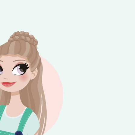
e besteding van €10,-. Geldig tot en met
+
rijdag 😎⛱️💕