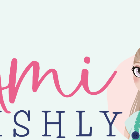
ntvang je 25% korting op alle losse Amilishly patronen bij een minimal
jne zomer! 😎 Bestellingen worden verzonden op maandag, woensdag en v