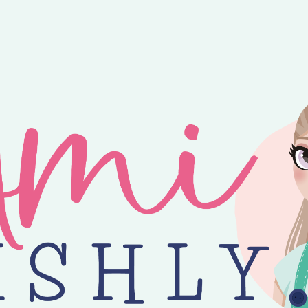
ntvang je 25% korting op alle losse Amilishly patronen bij een minimal
jne zomer! 😎 Bestellingen worden verzonden op maandag, woensdag en v