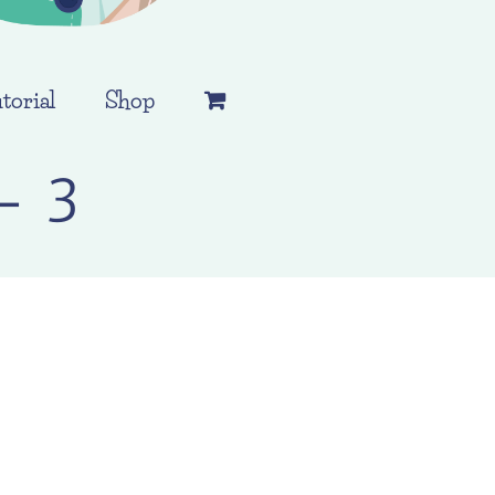
torial
Shop
– 3