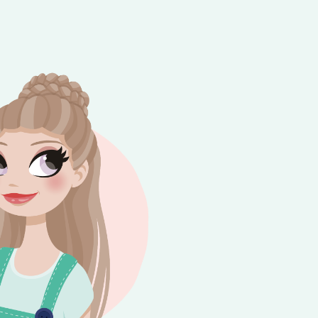
e besteding van €10,-. Geldig tot en met
+
rijdag 😎⛱️💕