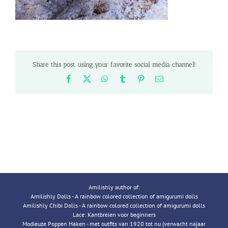
Share this post using your favorite social media channel!
Facebook
X
WhatsApp
Tumblr
Pinterest
Email
Amilishly author of:
Amilishly Dolls - A rainbow colored collection of amigurumi dolls
Amilishly Chibi Dolls - A rainbow colored collection of amigurumi dolls
Lace: Kantbreien voor beginners
Modieuze Poppen Haken - met outfits van 1920 tot nu (verwacht najaar