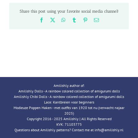
Share this post using your favorite social media channel!
Facebook
X
WhatsApp
Tumblr
Pinterest
Email
Amilishly author of:
Amilishly Dolls - A rainbow colored collection of amigurumi dolls
Amilishly Chibi Dolls - A rainbow colored collection of amigurumi dolls
Lace: Kantbreien voor beginners
Modieuze Poppen Haken - met outfits van 1920 tot nu (verwacht najaar
2025)
Copyright 2016 - 2025 Amilishly | All Rights Reserved
KVK: 71103775
Questions about Amilishly patterns? Contact me at info@amilishly.nl