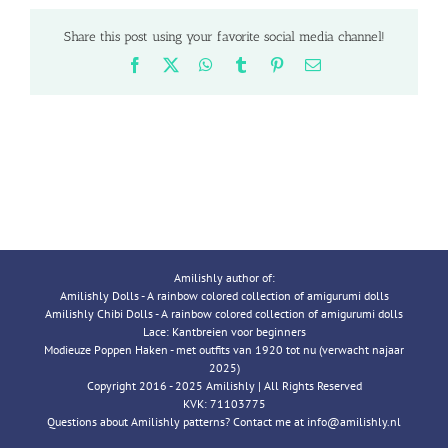
Share this post using your favorite social media channel!
Facebook
X
WhatsApp
Tumblr
Pinterest
Email
Amilishly author of:
Amilishly Dolls - A rainbow colored collection of amigurumi dolls
Amilishly Chibi Dolls - A rainbow colored collection of amigurumi dolls
Lace: Kantbreien voor beginners
Modieuze Poppen Haken - met outfits van 1920 tot nu (verwacht najaar
2025)
Copyright 2016 - 2025 Amilishly | All Rights Reserved
KVK: 71103775
Questions about Amilishly patterns? Contact me at info@amilishly.nl