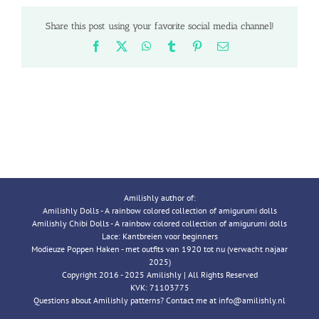
Share this post using your favorite social media channel!
Facebook
X
WhatsApp
Tumblr
Pinterest
Email
Amilishly author of:
Amilishly Dolls - A rainbow colored collection of amigurumi dolls
Amilishly Chibi Dolls - A rainbow colored collection of amigurumi dolls
Lace: Kantbreien voor beginners
Modieuze Poppen Haken - met outfits van 1920 tot nu (verwacht najaar
2025)
Copyright 2016 - 2025 Amilishly | All Rights Reserved
KVK: 71103775
Questions about Amilishly patterns? Contact me at info@amilishly.nl