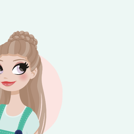
e besteding van €10,-. Geldig tot en met
+
rijdag 😎⛱️💕