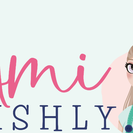
ntvang je 25% korting op alle losse Amilishly patronen bij een minimal
jne zomer! 😎 Bestellingen worden verzonden op maandag, woensdag en v