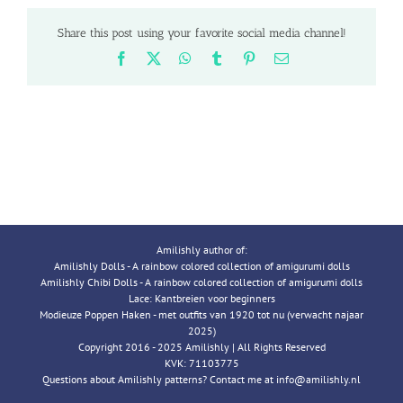
Share this post using your favorite social media channel!
Facebook
X
WhatsApp
Tumblr
Pinterest
Email
Amilishly author of:
Amilishly Dolls - A rainbow colored collection of amigurumi dolls
Amilishly Chibi Dolls - A rainbow colored collection of amigurumi dolls
Lace: Kantbreien voor beginners
Modieuze Poppen Haken - met outfits van 1920 tot nu (verwacht najaar
2025)
Copyright 2016 - 2025 Amilishly | All Rights Reserved
KVK: 71103775
Questions about Amilishly patterns? Contact me at info@amilishly.nl