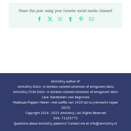
Share this post using your favorite social media channel!
Facebook
X
WhatsApp
Tumblr
Pinterest
Email
Amilishly author of:
Amilishly Dolls - A rainbow colored collection of amigurumi dolls
Amilishly Chibi Dolls - A rainbow colored collection of amigurumi dolls
Lace: Kantbreien voor beginners
Modieuze Poppen Haken - met outfits van 1920 tot nu (verwacht najaar
2025)
Copyright 2016 - 2025 Amilishly | All Rights Reserved
KVK: 71103775
Questions about Amilishly patterns? Contact me at info@amilishly.nl