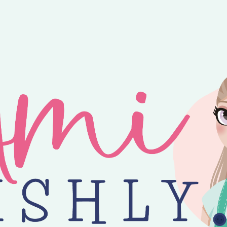
ntvang je 25% korting op alle losse Amilishly patronen bij een minimal
jne zomer! 😎 Bestellingen worden verzonden op maandag, woensdag en v