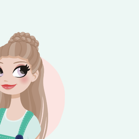
e besteding van €10,-. Geldig tot en met
+
rijdag 😎⛱️💕