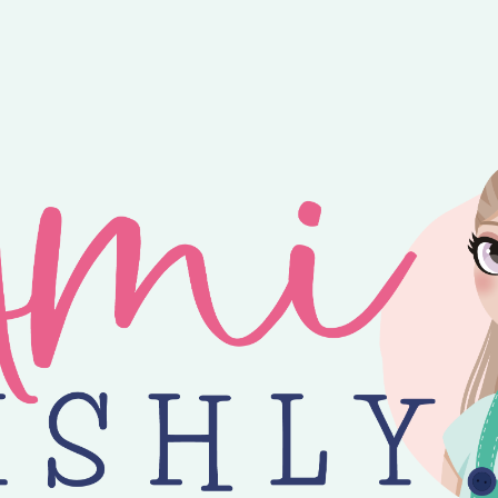
ntvang je 25% korting op alle losse Amilishly patronen bij een minimal
jne zomer! 😎 Bestellingen worden verzonden op maandag, woensdag en v