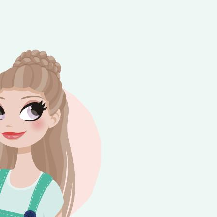
e besteding van €10,-. Geldig tot en met
+
rijdag 😎⛱️💕