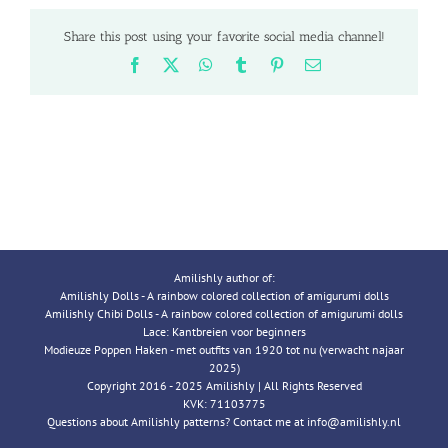
Share this post using your favorite social media channel!
Facebook
X
WhatsApp
Tumblr
Pinterest
Email
Amilishly author of:
Amilishly Dolls - A rainbow colored collection of amigurumi dolls
Amilishly Chibi Dolls - A rainbow colored collection of amigurumi dolls
Lace: Kantbreien voor beginners
Modieuze Poppen Haken - met outfits van 1920 tot nu (verwacht najaar
2025)
Copyright 2016 - 2025 Amilishly | All Rights Reserved
KVK: 71103775
Questions about Amilishly patterns? Contact me at info@amilishly.nl