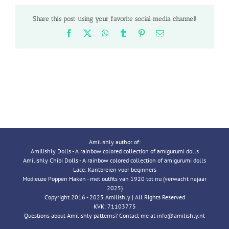
Share this post using your favorite social media channel!
Facebook
X
WhatsApp
Tumblr
Pinterest
Email
Amilishly author of:
Amilishly Dolls - A rainbow colored collection of amigurumi dolls
Amilishly Chibi Dolls - A rainbow colored collection of amigurumi dolls
Lace: Kantbreien voor beginners
Modieuze Poppen Haken - met outfits van 1920 tot nu (verwacht najaar
2025)
Copyright 2016 - 2025 Amilishly | All Rights Reserved
KVK: 71103775
Questions about Amilishly patterns? Contact me at info@amilishly.nl