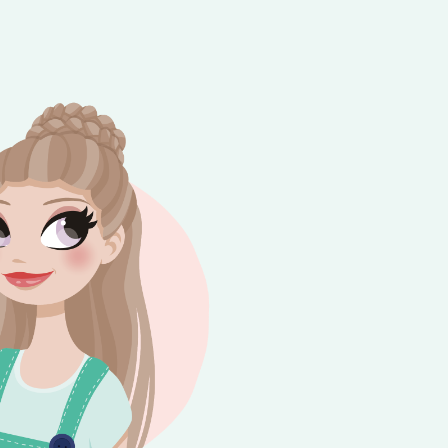
e besteding van €10,-. Geldig tot en met
+
rijdag 😎⛱️💕