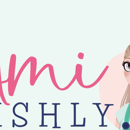
ntvang je 25% korting op alle losse Amilishly patronen bij een minimal
jne zomer! 😎 Bestellingen worden verzonden op maandag, woensdag en v