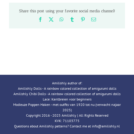
Share this post using your favorite social media channel!
Facebook
X
WhatsApp
Tumblr
Pinterest
Email
Amilishly author of:
Amilishly Dolls - A rainbow colored collection of amigurumi dolls
Amilishly Chibi Dolls - A rainbow colored collection of amigurumi dolls
Lace: Kantbreien voor beginners
Modieuze Poppen Haken - met outfits van 1920 tot nu (verwacht najaar
2025)
Copyright 2016 - 2025 Amilishly | All Rights Reserved
KVK: 71103775
Questions about Amilishly patterns? Contact me at info@amilishly.nl