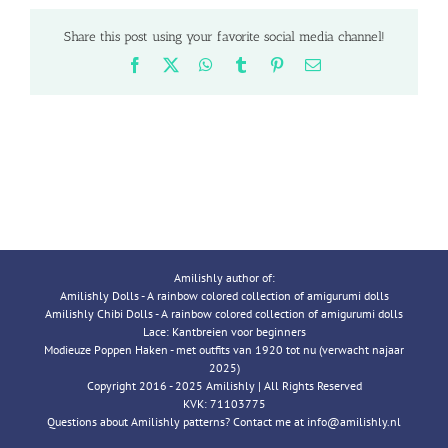
Share this post using your favorite social media channel!
Facebook
X
WhatsApp
Tumblr
Pinterest
Email
Amilishly author of:
Amilishly Dolls - A rainbow colored collection of amigurumi dolls
Amilishly Chibi Dolls - A rainbow colored collection of amigurumi dolls
Lace: Kantbreien voor beginners
Modieuze Poppen Haken - met outfits van 1920 tot nu (verwacht najaar
2025)
Copyright 2016 - 2025 Amilishly | All Rights Reserved
KVK: 71103775
Questions about Amilishly patterns? Contact me at info@amilishly.nl