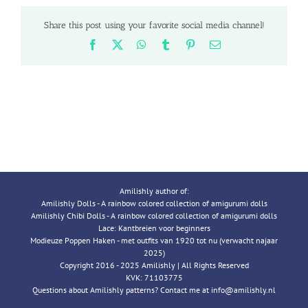
Share this post using your favorite social media channel!
Facebook
X
WhatsApp
Tumblr
Pinterest
Email
Amilishly author of:
Amilishly Dolls - A rainbow colored collection of amigurumi dolls
Amilishly Chibi Dolls - A rainbow colored collection of amigurumi dolls
Lace: Kantbreien voor beginners
Modieuze Poppen Haken - met outfits van 1920 tot nu (verwacht najaar
2025)
Copyright 2016 - 2025 Amilishly | All Rights Reserved
KVK: 71103775
Questions about Amilishly patterns? Contact me at info@amilishly.nl