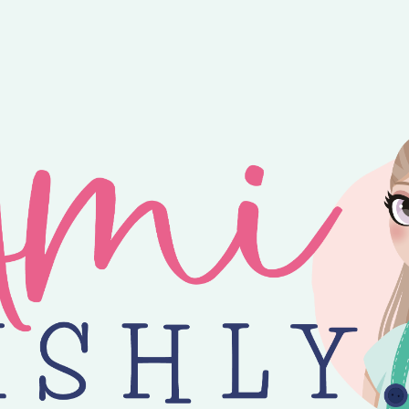
ntvang je 25% korting op alle losse Amilishly patronen bij een minimal
jne zomer! 😎 Bestellingen worden verzonden op maandag, woensdag en v