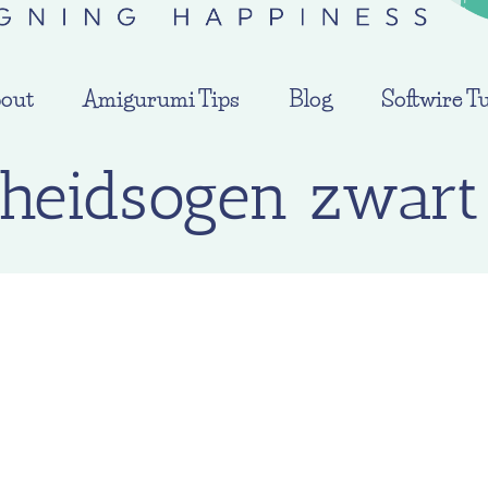
out
Amigurumi Tips
Blog
Softwire Tu
igheidsogen zwar