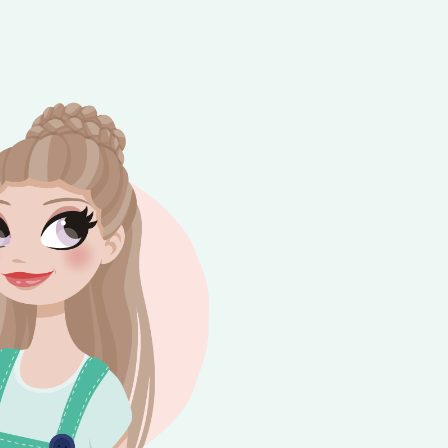
e besteding van €10,-. Geldig tot en met
+
rijdag 😎⛱️💕