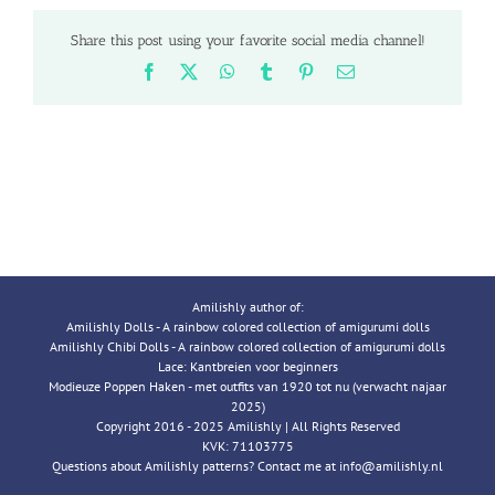
Share this post using your favorite social media channel!
Facebook
X
WhatsApp
Tumblr
Pinterest
Email
Amilishly author of:
Amilishly Dolls - A rainbow colored collection of amigurumi dolls
Amilishly Chibi Dolls - A rainbow colored collection of amigurumi dolls
Lace: Kantbreien voor beginners
Modieuze Poppen Haken - met outfits van 1920 tot nu (verwacht najaar
2025)
Copyright 2016 - 2025 Amilishly | All Rights Reserved
KVK: 71103775
Questions about Amilishly patterns? Contact me at info@amilishly.nl