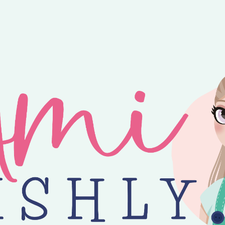
ntvang je 25% korting op alle losse Amilishly patronen bij een minimal
jne zomer! 😎 Bestellingen worden verzonden op maandag, woensdag en v