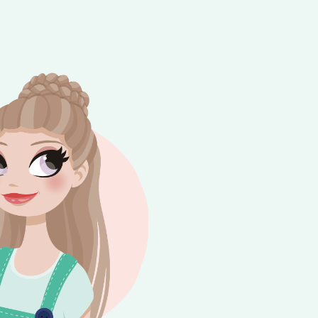
e besteding van €10,-. Geldig tot en met
+
rijdag 😎⛱️💕