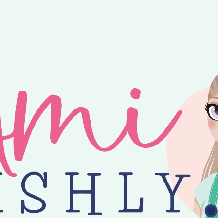
ntvang je 25% korting op alle losse Amilishly patronen bij een minimal
jne zomer! 😎 Bestellingen worden verzonden op maandag, woensdag en v