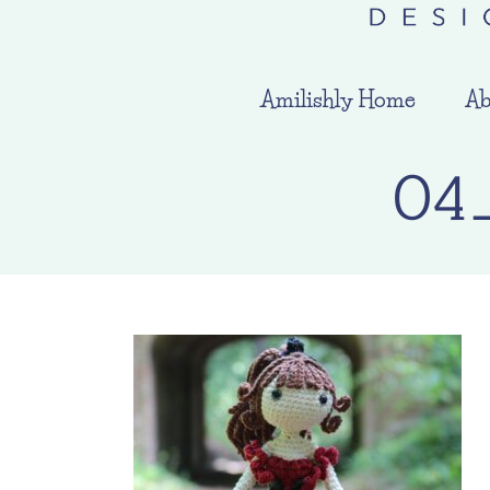
Amilishly Home
Ab
04_