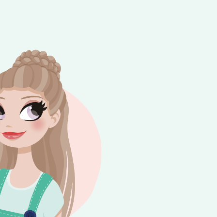
e besteding van €10,-. Geldig tot en met
+
rijdag 😎⛱️💕