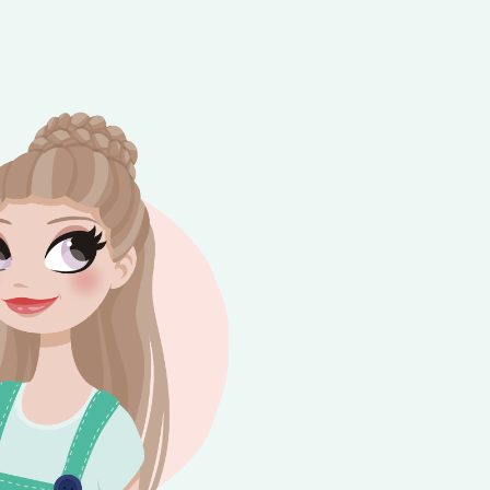
e besteding van €10,-. Geldig tot en met
+
rijdag 😎⛱️💕