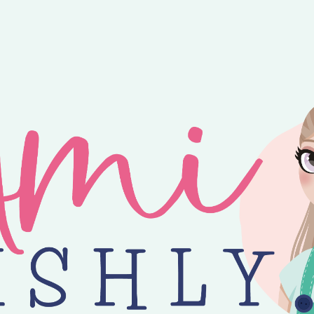
ntvang je 25% korting op alle losse Amilishly patronen bij een minimal
jne zomer! 😎 Bestellingen worden verzonden op maandag, woensdag en v